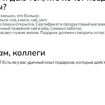
ы?
смешно, это больно;
ся: спа, книги, чай, уют;
 слова и открытка. Сертификат в продуктовый магази
ный травяной чай и мёд. Символ заботы;
асают чужие жизни. Подарок должен говорить «спаси
ам, коллеги
 Есть ли у вас удачный опыт подарков, которые дейс