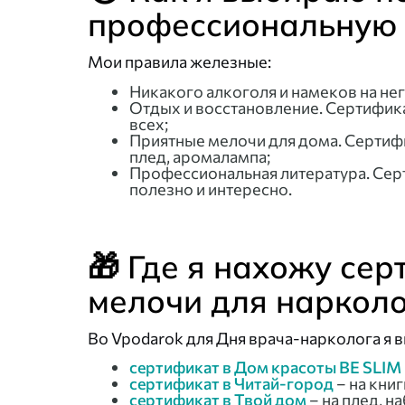
профессиональную э
Мои правила железные:
Никакого алкоголя и намеков на не
Отдых и восстановление. Сертификат
всех;
Приятные мелочи для дома. Сертифик
плед, аромалампа;
Профессиональная литература. Серт
полезно и интересно.
🎁 Где я нахожу се
мелочи для нарколо
Во Vpodarok для Дня врача-нарколога я 
сертификат в Дом красоты BE SLIM
сертификат в Читай-город
– на кни
сертификат в Твой дом
– на плед, н