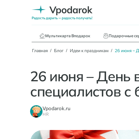
Нижнее белье
Кафе и ресторан
Радость дарить — радость получать!
Книги
Мультикарта Вподарок
Подарочные се
Главная
Блог
Идеи к праздникам
26 июня – Д
26 июня – День 
специалистов с
Vpodarok.ru
HR