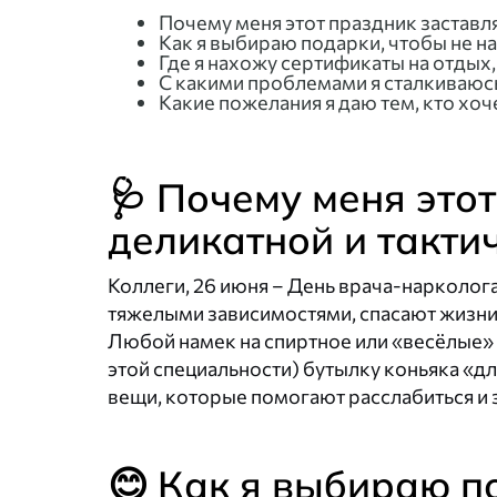
Почему меня этот праздник заставл
Как я выбираю подарки, чтобы не н
Где я нахожу сертификаты на отдых
С какими проблемами я сталкиваюс
Какие пожелания я даю тем, кто хо
🩺 Почему меня это
деликатной и такти
Коллеги, 26 июня – День врача-нарколог
тяжелыми зависимостями, спасают жизни,
Любой намек на спиртное или «весёлые» 
этой специальности) бутылку коньяка «д
вещи, которые помогают расслабиться и з
😊 Как я выбираю п