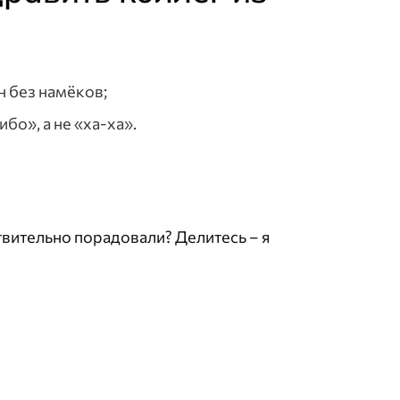
н без намёков;
бо», а не «ха-ха».
твительно порадовали? Делитесь – я