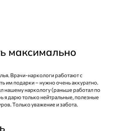
ть максимально
олья. Врачи-наркологи работают с
ть им подарки – нужно очень аккуратно.
ил нашему наркологу (раньше работал по
рь я дарю только нейтральные, полезные
ров. Только уважение и забота.
ь