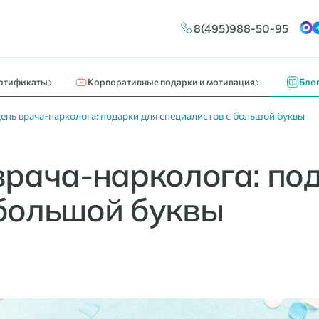
Конструктор сертификатов
Путешествия и отдых
Новос
8(495)988-50-95
ы
Брендирование
Кино, театр, развлечения
О нас 
Массовые выплаты
Идеи к
ртификаты
Корпоративные подарки и мотивация
Бло
ень врача-нарколога: подарки для специалистов с большой буквы
врача-нарколога: по
 большой буквы