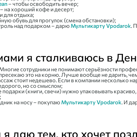
ean
– чтобы освободить вечер;
– на хороший кофе и десерт;
и для отдыха;
бную обувь для прогулок (смена обстановки);
нтроль над подарком – дарю
Мультикарту Vpodarok
. 
мами я сталкиваюсь в Де
Многие сотрудники не понимают серьёзности профес
пресекаю это на корню. Лучше вообще не дарить, чем
саж стоит недешево. Если в компании несколько на
недорого, но со смыслом;
подарки (книги, свечи) нужно упаковывать красиво, 
;
дник на носу – покупаю
Мультикарту Vpodarok
. И д
я даю тем, кто хочет поз