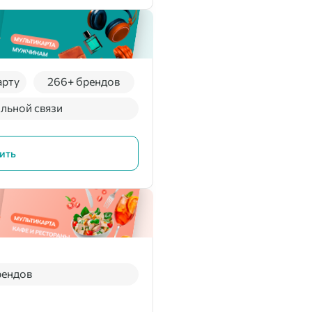
арту
266+ брендов
льной связи
ить
рендов