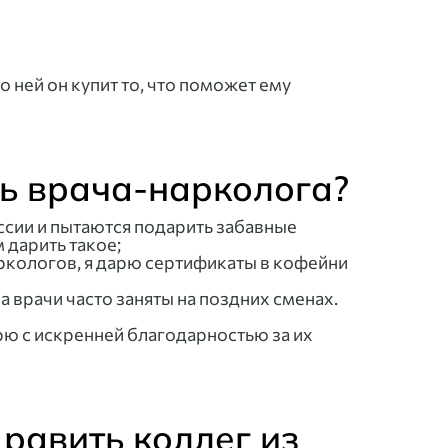
По ней он купит то, что поможет ему
нь врача-нарколога?
сии и пытаются подарить забавные
 дарить такое;
ркологов, я дарю сертификаты в кофейни
а врачи часто заняты на поздних сменах.
арю с искренней благодарностью за их
дравить коллег из