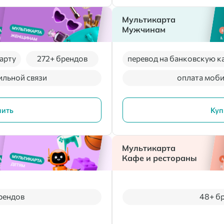
Мультикарта
Мужчинам
арту
272+ брендов
перевод на банковскую к
ильной связи
оплата моби
пить
Куп
Мультикарта
Кафе и рестораны
рендов
48+ б