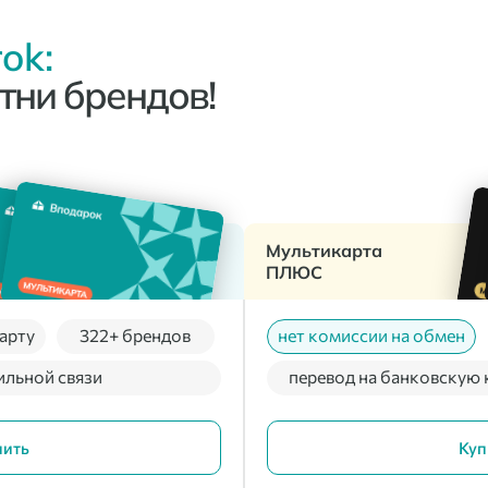
ok:
тни брендов!
Мультикарта
ПЛЮС
арту
322+ брендов
нет комиссии на обмен
ильной связи
перевод на банковскую 
пить
Куп