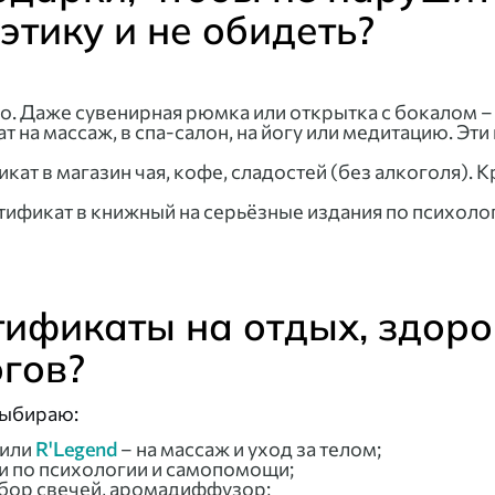
тику и не обидеть?
го. Даже сувенирная рюмка или открытка с бокалом 
 на массаж, в спа-салон, на йогу или медитацию. Эт
ат в магазин чая, кофе, сладостей (без алкоголя). 
ификат в книжный на серьёзные издания по психолог
ртификаты на отдых, здор
гов?
выбираю:
или
R'Legend
– на массаж и уход за телом;
ги по психологии и самопомощи;
абор свечей, аромадиффузор;