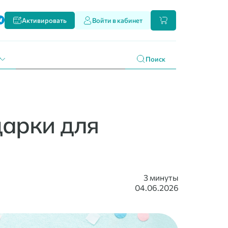
ти
Активировать
Войти в кабинет
и наших продуктах
 праздникам
г
Поиск
дарки для
3 минуты
04.06.2026