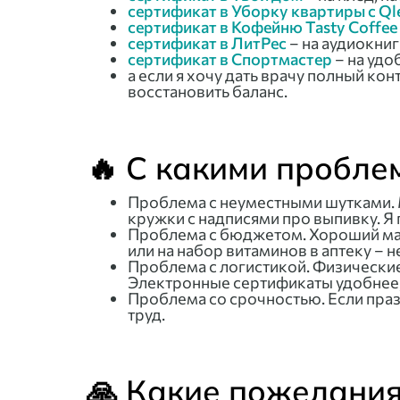
сертификат в Уборку квартиры с Ql
сертификат в Кофейню Tasty Coffee
сертификат в ЛитРес
– на аудиокниг
сертификат в Спортмастер
– на удо
а если я хочу дать врачу полный ко
восстановить баланс.
🔥 С какими пробле
Проблема с неуместными шутками. 
кружки с надписями про выпивку. Я 
Проблема с бюджетом. Хороший мас
или на набор витаминов в аптеку – 
Проблема с логистикой. Физические 
Электронные сертификаты удобнее
Проблема со срочностью. Если праз
труд.
🙏 Какие пожелания 