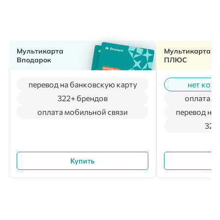
Мультикарта
Мультикарта
Вподарок
ПЛЮС
перевод на банковскую карту
нет коми
322+ брендов
оплата м
оплата мобильной связи
перевод на 
322
Купить