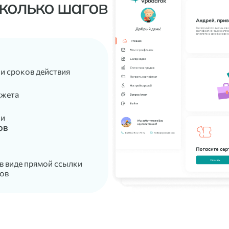
колько шагов
и сроков действия
джета
ки
ов
 в виде прямой ссылки
тов