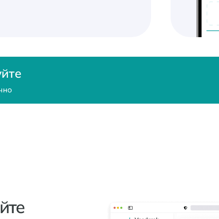
уйте
чно
йте