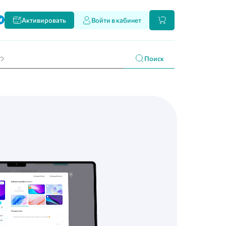
ти
Активировать
Войти в кабинет
и наших продуктах
 праздникам
г
Поиск