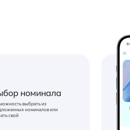
ыбор номинала
можность выбрать из
дложенных номиналов или
зать свой