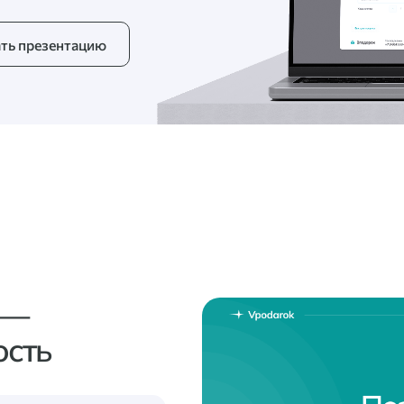
ть презентацию
 —
ость