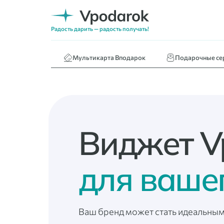
Нижнее белье
Кафе и ресторан
Радость дарить — радость получать!
Книги
Мультикарта Вподарок
Подарочные се
Виджет V
для ваше
Ваш бренд может стать идеальным