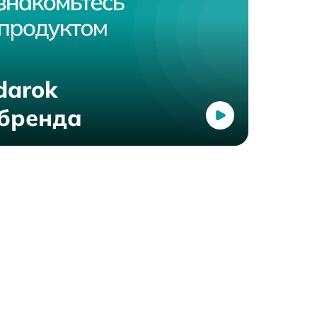
darok
 бренда