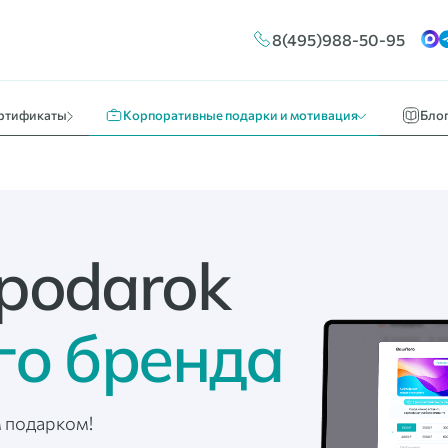
Конструктор сертификатов
Путешествия и отдых
Новос
8(495)988-50-95
ы
Брендирование
Кино, театр, развлечения
О нас 
Массовые выплаты
Идеи к
ртификаты
Корпоративные подарки и мотивация
Бло
podarok
го бренда
 подарком!