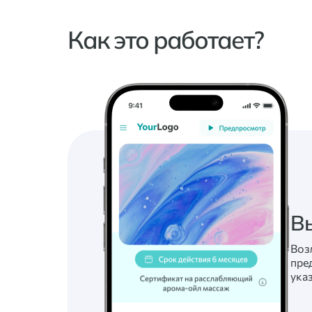
Как это работает?
В
Воз
пре
ука