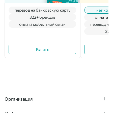
перевод на банковскую карту
нет коми
322+ брендов
оплата м
оплата мобильной связи
перевод на 
322
Купить
Организация