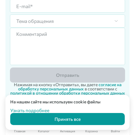
Тема обращения
Отправить
Нажимая на кнопку «Отправить», вы даете
согласие на
обработку персональных данных
в соответствии с
политикой в отношении обработки персональных данных
На нашем сайте мы используем cookie файлы
Корпоративный заказ
Мультикарта Вподарок
© 2007 - 2026 «Vpodarok» Радость дарить - радость получать!
Узнать подробнее
Принять все
Главная
Каталог
Активация
Корзина
Войти