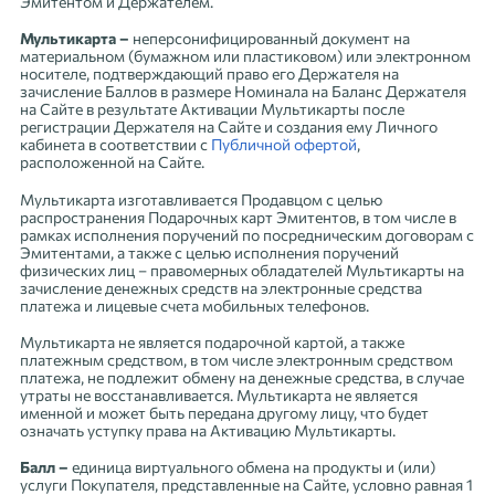
Эмитентом и Держателем.
Мультикарта –
неперсонифицированный документ на
материальном (бумажном или пластиковом) или электронном
носителе, подтверждающий право его Держателя на
зачисление Баллов в размере Номинала на Баланс Держателя
на Сайте в результате Активации Мультикарты после
регистрации Держателя на Сайте и создания ему Личного
кабинета в соответствии с
Публичной офертой
,
расположенной на Сайте.
Мультикарта изготавливается Продавцом с целью
распространения Подарочных карт Эмитентов, в том числе в
рамках исполнения поручений по посредническим договорам с
Эмитентами, а также с целью исполнения поручений
физических лиц – правомерных обладателей Мультикарты на
зачисление денежных средств на электронные средства
платежа и лицевые счета мобильных телефонов.
Мультикарта не является подарочной картой, а также
платежным средством, в том числе электронным средством
платежа, не подлежит обмену на денежные средства, в случае
утраты не восстанавливается. Мультикарта не является
именной и может быть передана другому лицу, что будет
означать уступку права на Активацию Мультикарты.
Балл –
единица виртуального обмена на продукты и (или)
услуги Покупателя, представленные на Сайте, условно равная 1