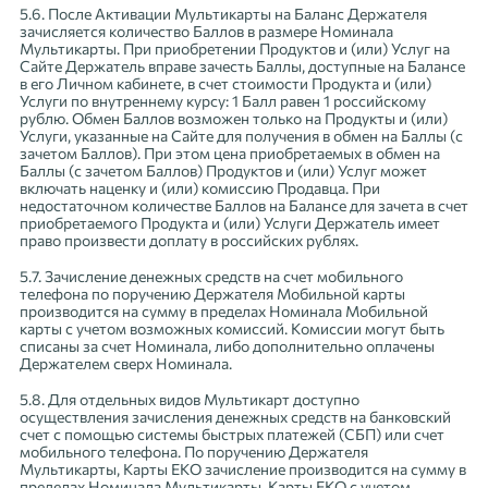
5.6. После Активации Мультикарты на Баланс Держателя
зачисляется количество Баллов в размере Номинала
Мультикарты. При приобретении Продуктов и (или) Услуг на
Сайте Держатель вправе зачесть Баллы, доступные на Балансе
в его Личном кабинете, в счет стоимости Продукта и (или)
Услуги по внутреннему курсу: 1 Балл равен 1 российскому
рублю. Обмен Баллов возможен только на Продукты и (или)
Услуги, указанные на Сайте для получения в обмен на Баллы (с
зачетом Баллов). При этом цена приобретаемых в обмен на
Баллы (с зачетом Баллов) Продуктов и (или) Услуг может
включать наценку и (или) комиссию Продавца. При
недостаточном количестве Баллов на Балансе для зачета в счет
приобретаемого Продукта и (или) Услуги Держатель имеет
право произвести доплату в российских рублях.
5.7. Зачисление денежных средств на счет мобильного
телефона по поручению Держателя Мобильной карты
производится на сумму в пределах Номинала Мобильной
карты с учетом возможных комиссий. Комиссии могут быть
списаны за счет Номинала, либо дополнительно оплачены
Держателем сверх Номинала.
5.8. Для отдельных видов Мультикарт доступно
осуществления зачисления денежных средств на банковский
счет с помощью системы быстрых платежей (СБП) или счет
мобильного телефона. По поручению Держателя
Мультикарты, Карты ЕКО зачисление производится на сумму в
пределах Номинала Мультикарты, Карты ЕКО с учетом