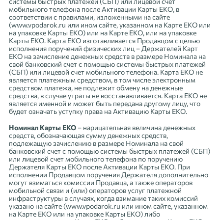
системы быстрых платежей (СБП) или лицевой счет
мобильного телефона после Активации Карты ЕКО, в
соответствии с правилами, изложенными на сайте
(www.vpodarok.ru или ином сайте, указанном на Карте ЕКО или
на упаковке Карты ЕКО) или на Карте ЕКО, или на упаковке
Карты ЕКО. Карта ЕКО изготавливается Продавцом с целью
исполнения поручений физических лиц – Держателей Карт
ЕКО на зачисление денежных средств в размере Номинала на
свой банковский счет с помощью системы быстрых платежей
(СБП) или лицевой счет мобильного телефона. Карта ЕКО не
является платежным средством, в том числе электронным
средством платежа, не подлежит обмену на денежные
средства, в случае утраты не восстанавливается. Карта ЕКО не
является именной и может быть передана другому лицу, что
будет означать уступку права на Активацию Карты ЕКО.
Номинал Карты ЕКО
– нарицательная величина денежных
средств, обозначающая сумму денежных средств,
подлежащую зачислению в размере Номинала на свой
банковский счет с помощью системы быстрых платежей (СБП)
или лицевой счет мобильного телефона по поручению
Держателя Карты ЕКО после Активации Карты ЕКО. При
исполнении Продавцом поручения Держателя дополнительно
могут взиматься комиссии Продавца, а также операторов
мобильной связи и (или) операторов услуг платежной
инфраструктуры в случаях, когда взимание таких комиссий
указано на сайте (www.vpodarok.ru или ином сайте, указанном
на Карте ЕКО или на упаковке Карты ЕКО) либо