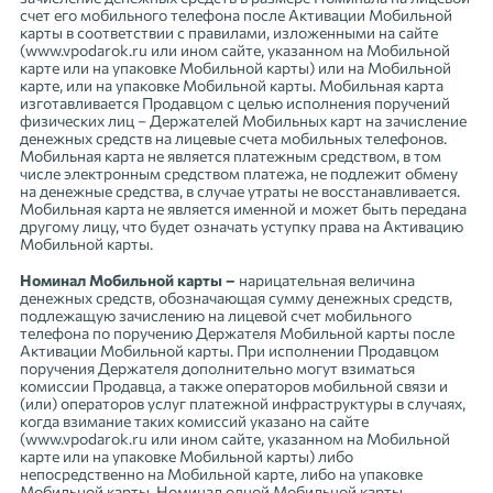
счет его мобильного телефона после Активации Мобильной
карты в соответствии с правилами, изложенными на сайте
(www.vpodarok.ru или ином сайте, указанном на Мобильной
карте или на упаковке Мобильной карты) или на Мобильной
карте, или на упаковке Мобильной карты. Мобильная карта
изготавливается Продавцом с целью исполнения поручений
физических лиц – Держателей Мобильных карт на зачисление
денежных средств на лицевые счета мобильных телефонов.
Мобильная карта не является платежным средством, в том
числе электронным средством платежа, не подлежит обмену
на денежные средства, в случае утраты не восстанавливается.
Мобильная карта не является именной и может быть передана
другому лицу, что будет означать уступку права на Активацию
Мобильной карты.
Номинал Мобильной карты –
нарицательная величина
денежных средств, обозначающая сумму денежных средств,
подлежащую зачислению на лицевой счет мобильного
телефона по поручению Держателя Мобильной карты после
Активации Мобильной карты. При исполнении Продавцом
поручения Держателя дополнительно могут взиматься
комиссии Продавца, а также операторов мобильной связи и
(или) операторов услуг платежной инфраструктуры в случаях,
когда взимание таких комиссий указано на сайте
(www.vpodarok.ru или ином сайте, указанном на Мобильной
карте или на упаковке Мобильной карты) либо
непосредственно на Мобильной карте, либо на упаковке
Мобильной карты. Номинал одной Мобильной карты