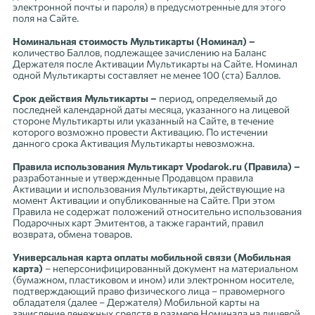
электронной почты и пароля) в предусмотренные для этого
поля на Сайте.
Номинальная стоимость Мультикарты (Номинал) –
количество Баллов, подлежащее зачислению на Баланс
Держателя после Активации Мультикарты на Сайте. Номинал
одной Мультикарты составляет не менее 100 (ста) Баллов.
Срок действия Мультикарты –
период, определяемый до
последней календарной даты месяца, указанного на лицевой
стороне Мультикарты или указанный на Сайте, в течение
которого возможно провести Активацию. По истечении
данного срока Активация Мультикарты невозможна.
Правила использования Мультикарт Vpodarok.ru (Правила) –
разработанные и утвержденные Продавцом правила
Активации и использования Мультикарты, действующие на
момент Активации и опубликованные на Сайте. При этом
Правила не содержат положений относительно использования
Подарочных карт Эмитентов, а также гарантий, правил
возврата, обмена товаров.
Универсальная карта оплаты мобильной связи (Мобильная
карта)
– неперсонифицированный документ на материальном
(бумажном, пластиковом и ином) или электронном носителе,
подтверждающий право физического лица – правомерного
обладателя (далее – Держателя) Мобильной карты на
зачисление денежных средств в размере Номинала на лицевой