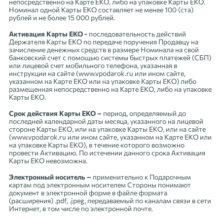
непосредственно на Карте ЕКО, либо на упаковке Карты ЕКО.
Номинал одной Карты ЕКО составляет не менее 100 (ста)
рублей и не более 15 000 рублей.
Активация Карты ЕКО -
последовательность действий
Держателя Карты ЕКО по передаче поручения Продавцу на
зачисление денежных средств в размере Номинала на свой
банковский счет с помощью системы быстрых платежей (СБП)
или лицевой счет мобильного телефона, указанная в
инструкции на сайте (www.vpodarok.ru или ином сайте,
указанном на Карте ЕКО или на упаковке Карты ЕКО) либо
размещенная непосредственно на Карте ЕКО, либо на упаковке
Карты ЕКО.
Срок действия Карты ЕКО –
период, определяемый до
последней календарной даты месяца, указанного на лицевой
стороне Карты ЕКО, или на упаковке Карты ЕКО, или на сайте
(www.vpodarok.ru или ином сайте, указанном на Карте ЕКО или
на упаковке Карты ЕКО), в течение которого возможно
провести Активацию. По истечении данного срока Активация
Карты ЕКО невозможна.
Электронный носитель –
применительно к Подарочным
картам под электронным носителем Стороны понимают
документ в электронной форме в файле формата
(расширения) .pdf, .jpeg, передаваемый по каналам связи в сети
Интернет, в том числе по электронной почте.