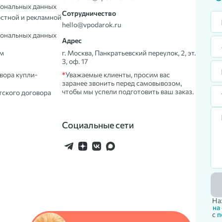
сональных данных
Сотрудничество
остной и рекламной
hello@vpodarok.ru
сональных данных
Адрес
ом
г. Москва, Панкратьевский переулок, 2, эт.
3, оф. 17
вора купли-
*
Уважаемые клиенты, просим вас
заранее звонить перед самовывозом,
чтобы мы успели подготовить ваш заказ.
тского договора
Социальные сети
На
на
с
п