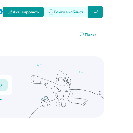
ти
Активировать
Войти в кабинет
и наших продуктах
 праздникам
г
Поиск
ся
на