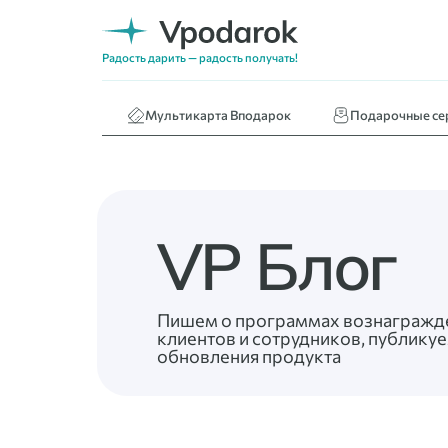
Нижнее белье
Кафе и ресторан
Радость дарить — радость получать!
Книги
Мультикарта Вподарок
Подарочные се
VP Блог
Пишем о программах вознагражд
клиентов и сотрудников, публикуе
обновления продукта