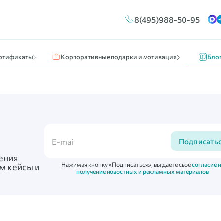
Конструктор сертификатов
Путешествия и отдых
Новос
8(495)988-50-95
ы
Брендирование
Кино, театр, развлечения
О нас 
Массовые выплаты
Идеи к
ртификаты
Корпоративные подарки и мотивация
Бло
Подписать
ения
Нажимая кнопку «Подписаться», вы даете свое
согласие 
м кейсы и
получение новостных и рекламных материалов