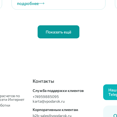
подробнее
Показать ещё
Контакты
Наш 
Служба поддержки клиентов
Tele
расчетов по
+74959885095
сети Интернет
karta@vpodarok.ru
аботки
Корпоративным клиентам
О
b2b-sales@vpodarok.ru