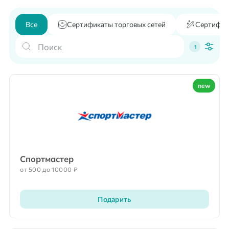
Все
Сертификаты торговых сетей
Сертифик
1
new
Спортмастер
от 500 до 10000 ₽
Подарить