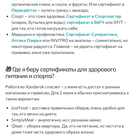
органические снеки, и смузи, и фрукты. Или сертификат в
Перекрёсток
– купить гречку с авокадо;
Спорт – это тоже здоровье.
Сертификат в Спортмастер
(коврик, бутылка для воды),
сертификат в BeFit
или XFIT –
для тех, кто готов нагружать себя;
Медицина и профилактика.
Сертификат Супераптеки
,
Аптеки Озерки
или INVITRO на анализы – сомнительно, но
некоторые радуются. Главное – не дарить сертификат на
прививки, меня уже проклинали.
🎁 Где я беру сертификаты для здорового
питания и спорта?
Работа во Vpodarok спасает – у меня есть доступ к разным
магазинам и сервисам. Для 2 июня я обычно присматриваюсь к
таким вариантам:
Justfood – доставка правильных обедов, очень удобно для
тех, кто вечно на диете;
SimplyMeal – аналогично, но с разными меню;
Qlean – уборка квартиры. Да, это не питание, но чистота в
доме тоже часть здорового образа жизни;