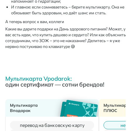
напоминает о гидратации;
И главное: если сомневаетесь – берите мультикарту. Она не
обязывает быть здоровым, но даёт шанс им стать.
А теперь вопрос к вам, коллеги
Какие вы дарите подарки на День здорового питания? Может, у
вас есть идеи, что купить дешево и сердито? Или как объяснить
сотрудникам, что ЗОЖ – это не наказание? Делитесь – я уже
нервно постукиваю по клавиатуре 😅
Мультикарта Vpodarok:
один сертификат — сотни брендов!
Мультикарта
Мультикарт
Вподарок
ПЛЮС
перевод на банковскую карту
нет 