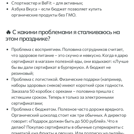
Спортмастер и BeFit – для активных;
Азбука Вкуса – если бюджет позволяет купить
органические продукты без ГМО.
🔥 С какими проблемами я сталкиваюсь на
этом празднике?
Проблема с восприятием. Половина сотрудников считает,
что здоровое питание – это скучно и невкусно. Когда я дарю
сертификат в магазин полезной еды, они вздыхают: «Лучше
бы вы дали сертификат в бургерную». А бюджет не
резиновый;
Проблема с логистикой. Физические подарки (например,
наборы здоровых снеков) имеют короткий срок годности.
Заказала 50 коробок с орехами – половина пришла с
истекшим сроком. Теперь я только за электронными
сертификатами;
Проблема с бюджетом. Полезное часто дороже вредного.
Органический шоколад стоит как три обычных. А директор
говорит: «Подарок должен быть до 500 рублей». Что я
делаю? Покупаю сертификаты в обычные супермаркеты с
пометкой «на фрукты и овощи». Или подписку на онлайн-