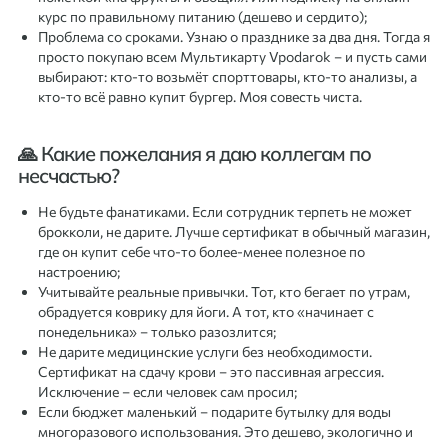
курс по правильному питанию (дешево и сердито);
Проблема со сроками. Узнаю о празднике за два дня. Тогда я
просто покупаю всем Мультикарту Vpodarok – и пусть сами
выбирают: кто-то возьмёт спорттовары, кто-то анализы, а
кто-то всё равно купит бургер. Моя совесть чиста.
🙏 Какие пожелания я даю коллегам по
несчастью?
Не будьте фанатиками. Если сотрудник терпеть не может
брокколи, не дарите. Лучше сертификат в обычный магазин,
где он купит себе что-то более-менее полезное по
настроению;
Учитывайте реальные привычки. Тот, кто бегает по утрам,
обрадуется коврику для йоги. А тот, кто «начинает с
понедельника» – только разозлится;
Не дарите медицинские услуги без необходимости.
Сертификат на сдачу крови – это пассивная агрессия.
Исключение – если человек сам просил;
Если бюджет маленький – подарите бутылку для воды
многоразового использования. Это дешево, экологично и