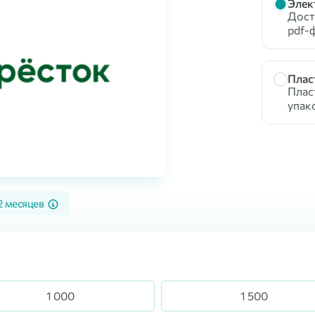
Элек
Доста
pdf-
Плас
Плас
упак
2 месяцев
1 000
1 500