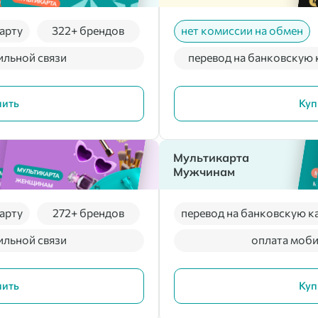
арту
322+ брендов
нет комиссии на обмен
ильной связи
перевод на банковскую 
пить
Куп
Мультикарта
Мужчинам
арту
272+ брендов
перевод на банковскую к
ильной связи
оплата моби
пить
Куп