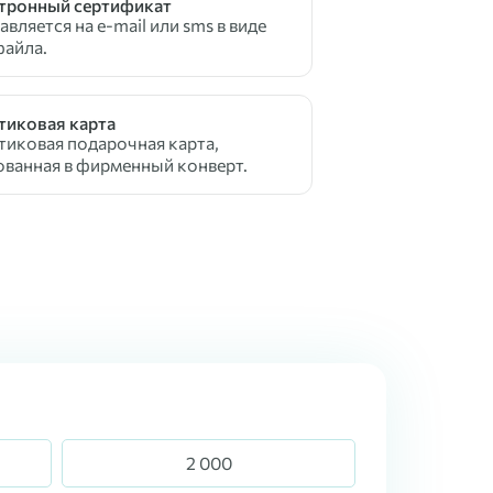
тронный сертификат
вляется на e-mail или sms в виде
файла.
тиковая карта
тиковая подарочная карта,
ованная в фирменный конверт.
2 000