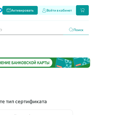
ти
Активировать
Войти в кабинет
и наших продуктах
 праздникам
г
Поиск
е тип сертификата