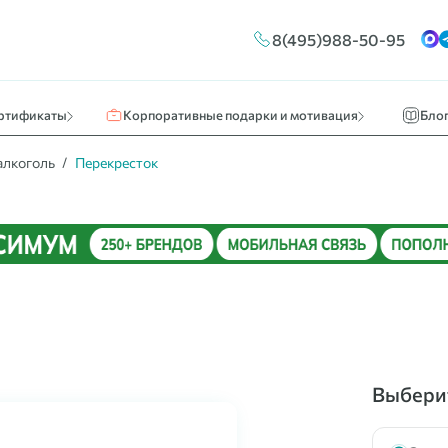
Конструктор сертификатов
Путешествия и отдых
Новос
8(495)988-50-95
ы
Брендирование
Кино, театр, развлечения
О нас 
Массовые выплаты
Идеи к
ртификаты
Корпоративные подарки и мотивация
Бло
алкоголь
Перекресток
Выберит