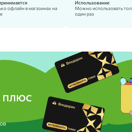
 принимается
Использование
ко офлайн в магазинах на
Можно использовать тол
е
один раз