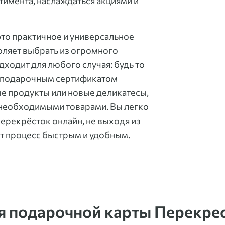
имента, наслаждаться акциями и
то практичное и универсальное
оляет выбрать из огромного
ходит для любого случая: будь то
С подарочным сертификатом
 продукты или новые деликатесы,
ь необходимыми товарами. Вы легко
ерекрёсток онлайн, не выходя из
тот процесс быстрым и удобным.
я подарочной карты Перекре