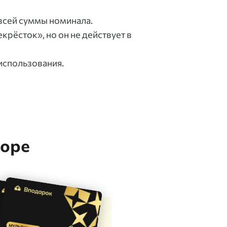
 всей суммы номинала.
крёсток», но он не действует в
использования.
боре