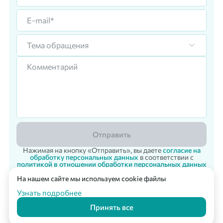
Тема обращения
Отправить
Нажимая на кнопку «Отправить», вы даете
согласие на
обработку персональных данных
в соответствии с
политикой в отношении обработки персональных данных
На нашем сайте мы используем cookie файлы
Корпоративный заказ
Мультикарта Вподарок
© 2007 - 2026 «Vpodarok» Радость дарить - радость получать!
Узнать подробнее
Принять все