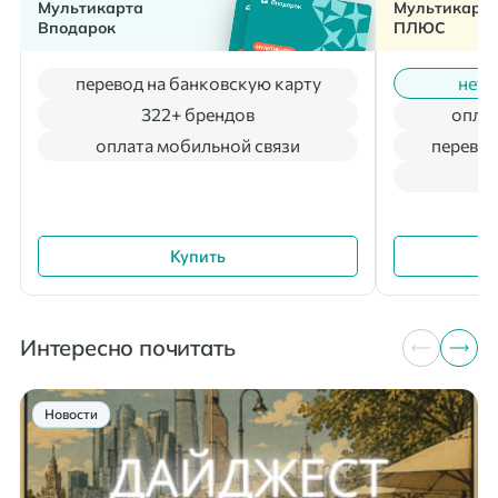
Мультикарта
Мультикарт
Вподарок
ПЛЮС
перевод на банковскую карту
нет 
322+ брендов
оплат
оплата мобильной связи
перевод
Купить
Интересно почитать
Новости