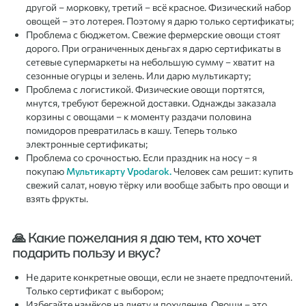
другой – морковку, третий – всё красное. Физический набор
овощей – это лотерея. Поэтому я дарю только сертификаты;
Проблема с бюджетом. Свежие фермерские овощи стоят
дорого. При ограниченных деньгах я дарю сертификаты в
сетевые супермаркеты на небольшую сумму – хватит на
сезонные огурцы и зелень. Или дарю мультикарту;
Проблема с логистикой. Физические овощи портятся,
мнутся, требуют бережной доставки. Однажды заказала
корзины с овощами – к моменту раздачи половина
помидоров превратилась в кашу. Теперь только
электронные сертификаты;
Проблема со срочностью. Если праздник на носу – я
покупаю
Мультикарту Vpodarok.
Человек сам решит: купить
свежий салат, новую тёрку или вообще забыть про овощи и
взять фрукты.
🙏 Какие пожелания я даю тем, кто хочет
подарить пользу и вкус?
Не дарите конкретные овощи, если не знаете предпочтений.
Только сертификат с выбором;
Избегайте намёков на диету и похудение. Овощи – это