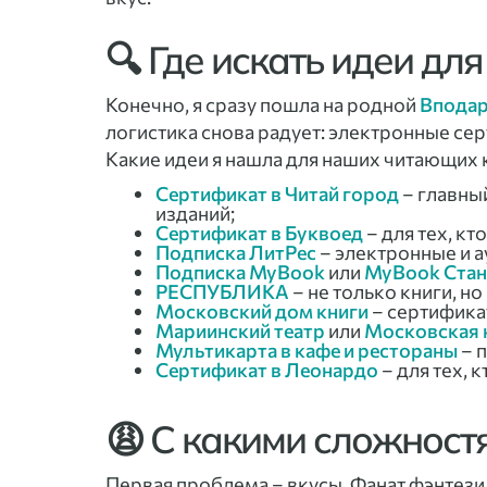
🔍 Где искать идеи дл
Конечно, я сразу пошла на родной
Впода
логистика снова радует: электронные сер
Какие идеи я нашла для наших читающих 
Сертификат в Читай город
– главны
изданий;
Сертификат в Буквоед
– для тех, кт
Подписка ЛитРес
– электронные и ау
Подписка MyBook
или
MyBook Стан
РЕСПУБЛИКА
– не только книги, н
Московский дом книги
– сертифика
Мариинский театр
или
Московская 
Мультикарта в кафе и рестораны
– п
Сертификат в Леонардо
– для тех, 
😩 С какими сложност
Первая проблема – вкусы. Фанат фэнтези 