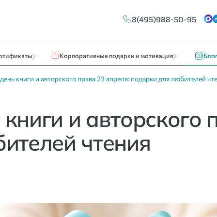
Конструктор сертификатов
Путешествия и отдых
Новос
8(495)988-50-95
ы
Брендирование
Кино, театр, развлечения
О нас 
Массовые выплаты
Идеи к
ртификаты
Корпоративные подарки и мотивация
Бло
ень книги и авторского права 23 апреля: подарки для любителей чт
книги и авторского 
бителей чтения