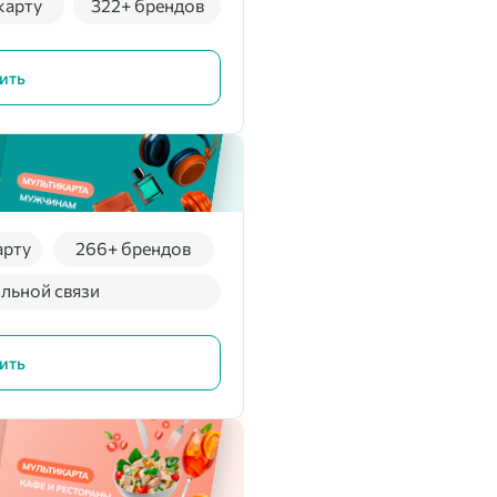
карту
322+ брендов
ить
арту
266+ брендов
льной связи
ить