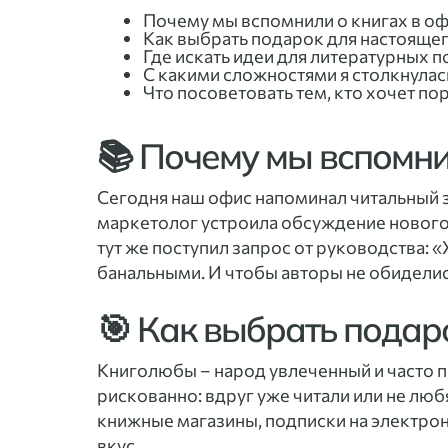
Почему мы вспомнили о книгах в оф
Как выбрать подарок для настояще
Где искать идеи для литературных п
С какими сложностями я столкнулас
Что посоветовать тем, кто хочет п
📚 Почему мы вспомни
Сегодня наш офис напоминал читальный за
маркетолог устроила обсуждение нового р
тут же поступил запрос от руководства: 
банальными. И чтобы авторы не обиделись
🎯 Как выбрать подар
Книголюбы – народ увлеченный и часто п
рискованно: вдруг уже читали или не люб
книжные магазины, подписки на электронн
вкус.