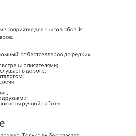
е мероприятия для книголюбов. И
еров.
ромный: от бестселлеров до редких
т встречи с писателями;
 слушает в дороге;
аталогом;
свечи;
иг;
с друзьями;
блокноты ручной работы.
е
 поэзию. Только выбор спасает.