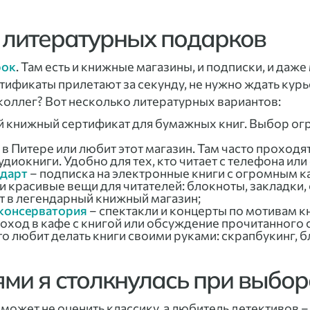
я литературных подарков
рок
. Там есть и книжные магазины, и подписки, и даж
тификаты прилетают за секунду, не нужно ждать курь
коллег? Вот несколько литературных вариантов:
й книжный сертификат для бумажных книг. Выбор ог
о в Питере или любит этот магазин. Там часто проходя
диокниги. Удобно для тех, кто читает с телефона или
дарт
– подписка на электронные книги с огромным к
о и красивые вещи для читателей: блокноты, закладки, 
т в легендарный книжный магазин;
консерватория
– спектакли и концерты по мотивам кн
оход в кафе с книгой или обсуждение прочитанного 
кто любит делать книги своими руками: скрапбукинг, 
ями я столкнулась при выбор
может не оценить классику, а любитель детективов –