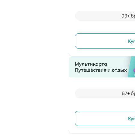
93+ б
Ку
Мультикарта
Путешествия и отдых
87+ б
Ку