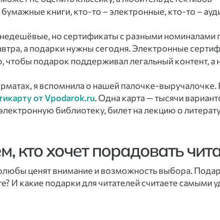
бумажные книги, кто-то – электронные, кто-то – ауд
с недешёвые, но сертификаты с разными номиналами 
автра, а подарки нужны сегодня. Электронные серти
о, чтобы подарок поддерживал легальный контент, а 
орматах, я вспомнила о нашей палочке-выручалочке. Ес
тикарту от Vpodarok.ru
. Одна карта — тысячи вариан
 электронную библиотеку, билет на лекцию о литерат
ем, кто хочет порадовать чи
голюбы ценят внимание и возможность выбора. Подар
ете? И какие подарки для читателей считаете самыми