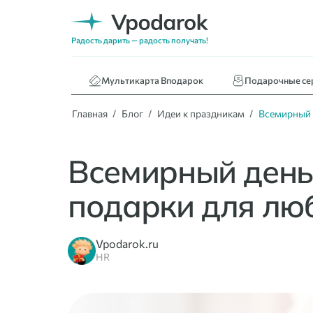
Нижнее белье
Кафе и ресторан
Радость дарить — радость получать!
Книги
Мультикарта Вподарок
Подарочные се
Главная
Блог
Идеи к праздникам
Всемирный д
Всемирный день 
подарки для лю
Vpodarok.ru
HR