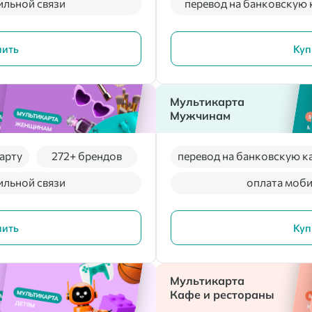
ильной связи
перевод на банковскую 
пить
Куп
Мультикарта
Мужчинам
арту
272+ брендов
перевод на банковскую к
ильной связи
оплата моби
пить
Куп
Мультикарта
Кафе и рестораны