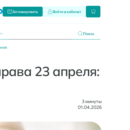
ти
Активировать
Войти в кабинет
и наших продуктах
 праздникам
г
Поиск
ения
права 23 апреля:
3 минуты
01.04.2026