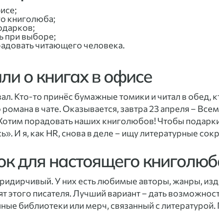
исе;
го книголюба;
одарков;
ь при выборе;
орадовать читающего человека.
ли о книгах в офисе
л. Кто-то принёс бумажные томики и читал в обед, к
омана в чате. Оказывается, завтра 23 апреля – Всем
«Хотим порадовать наших книголюбов! Чтобы подарки 
». И я, как HR, снова в деле – ищу литературные сок
ок для настоящего книголюб
ридирчивый. У них есть любимые авторы, жанры, изд
ят этого писателя. Лучший вариант – дать возможнос
ые библиотеки или мерч, связанный с литературой. Г