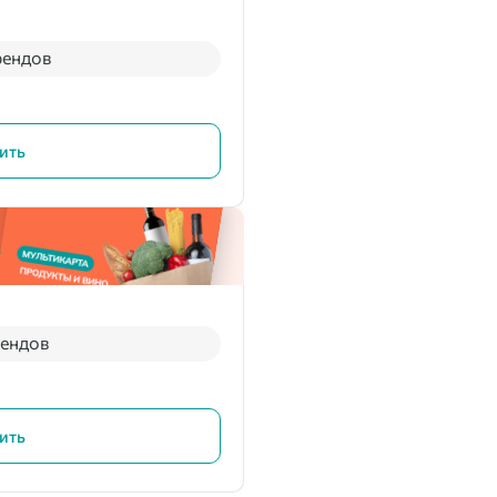
рендов
ить
рендов
ить