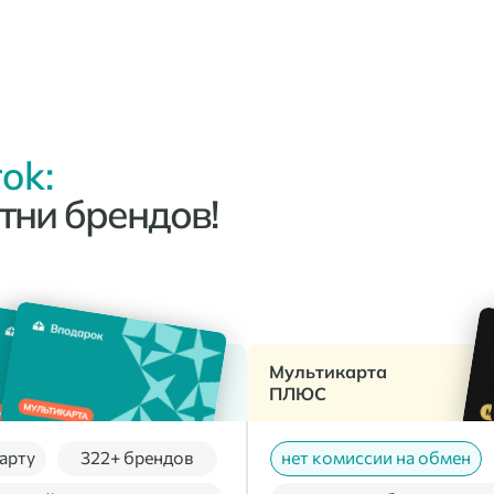
ok:
тни брендов!
Мультикарта
ПЛЮС
арту
322+ брендов
нет комиссии на обмен