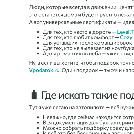
Люди, которые всегда в движении, ценят
это останется дома и будет грустно лежат
А вот универсальные сертификаты — иде
Для тех, кто часто в дороге —
Level.T
Для тех, кто любит комфорт —
Cozy
Для уставших после командировок 
Для тех, кто не вылезает из ноутбук
А для романтиков неба — ужин с ви
Ну, а если вы хотите, чтобы подарок точн
Vpodarok.ru
. Один подарок — тысячи нап
🧳 Где искать такие п
Тут я уже летаю на автопилоте — всё нужно
Неважно, где сейчас находится сот
Вся документация для бухгалтерии г
Можно собрать подборку сразу для в
И всё это без бесконечных звонков 