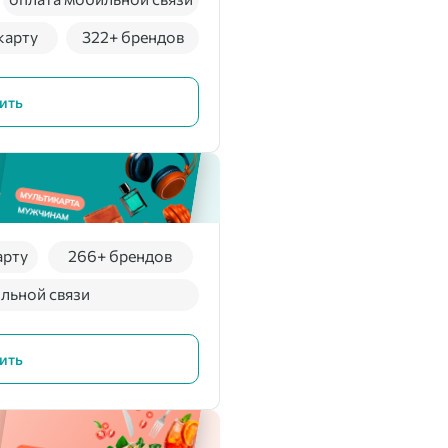
карту
322+ брендов
ить
арту
266+ брендов
льной связи
ить