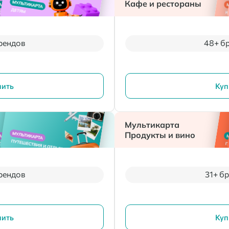
Кафе и рестораны
рендов
48+ б
пить
Куп
Мультикарта
Продукты и вино
рендов
31+ б
пить
Куп