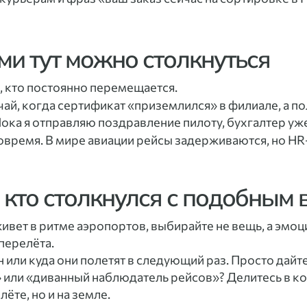
ми тут можно столкнуться
, кто постоянно перемещается.
ай, когда сертификат «приземлился» в филиале, а пол
ока я отправляю поздравление пилоту, бухгалтер уже
вовремя. В мире авиации рейсы задерживаются, но H
, кто столкнулся с подобным
живет в ритме аэропортов, выбирайте не вещь, а эмо
 перелёта.
ан или куда они полетят в следующий раз. Просто дай
 или «диванный наблюдатель рейсов»? Делитесь в ко
лёте, но и на земле.