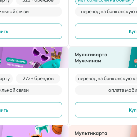
ильной связи
перевод на банковскую 
пить
Куп
Мультикарта
Мужчинам
арту
272+ брендов
перевод на банковскую к
ильной связи
оплата моби
пить
Куп
Мультикарта