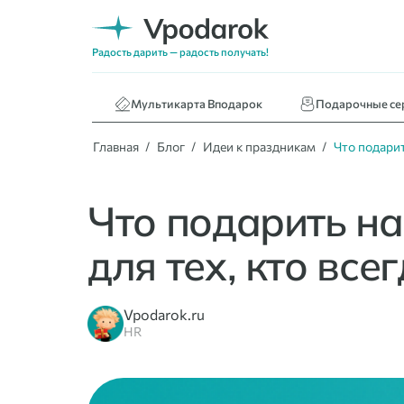
Нижнее белье
Кафе и ресторан
Радость дарить — радость получать!
Книги
Мультикарта Вподарок
Подарочные се
Главная
Блог
Идеи к праздникам
Что подарит
Что подарить на
для тех, кто все
Vpodarok.ru
HR