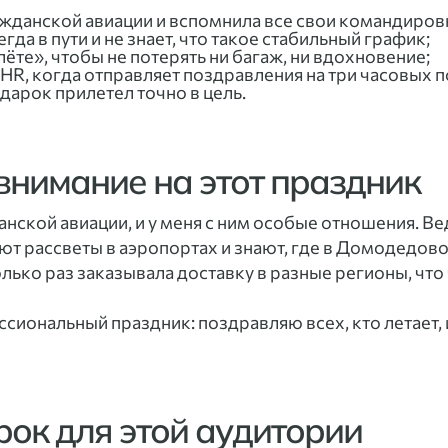
жданской авиации и вспомнила все свои командиров
гда в пути и не знает, что такое стабильный график;
лёте», чтобы не потерять ни багаж, ни вдохновение;
HR, когда отправляет поздравления на три часовых п
одарок прилетел точно в цель.
 внимание на этот праздник
кой авиации, и у меня с ним особые отношения. Ведь
т рассветы в аэропортах и знают, где в Домодедово
только раз заказывала доставку в разные регионы, чт
ссиональный праздник: поздравляю всех, кто летает, и
рок для этой аудитории