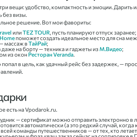
 три вещи: удобство, компактность и эмоции. Дарить
ь без визы.
альное решение. Вот мои фавориты:
ravel
или
TEZ TOUR
, пусть планируют отпуск заранее;
 Home
поможет создать идеальное место для сна меж
— массаж в
ТайРай
;
а даже на борту — техника и гаджеты из
М.Видео
;
дом из окон
Ресторан Veranda
.
о попал в цель, как удачный рейс без задержек, — пр
равлений.
одарки
е есть на Vpodarok.ru.
рудник — сертификат можно отправить электронно в 
отовится автоматически (а это редкий случай, когда 
сей команды путешественников — от тех, кто летает н
курьерам и фраз «ваш заказ сейчас на сортировке в 