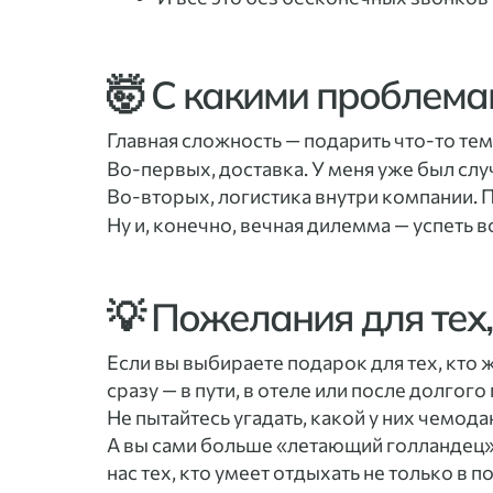
🤯 С какими проблема
Главная сложность — подарить что-то тем
Во-первых, доставка. У меня уже был случ
Во-вторых, логистика внутри компании. П
Ну и, конечно, вечная дилемма — успеть 
💡 Пожелания для тех
Если вы выбираете подарок для тех, кто 
сразу — в пути, в отеле или после долгого
Не пытайтесь угадать, какой у них чемод
А вы сами больше «летающий голландец»
нас тех, кто умеет отдыхать не только в по