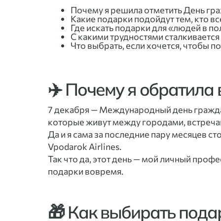
Почему я решила отметить День гра
Какие подарки подойдут тем, кто все
Где искать подарки для «людей в по
С какими трудностями сталкивается 
Что выбрать, если хочется, чтобы п
✈️ Почему я обратила
7 декабря — Международный день гражданс
которые живут между городами, встречаю
Да и я сама за последние пару месяцев с
Vpodarok Airlines.
Так что да, этот день — мой личный профе
подарки вовремя.
🎁 Как выбирать пода