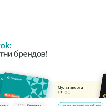
ok:
тни брендов!
Мультикарта
ПЛЮС
арту
322+ брендов
нет комиссии на обмен