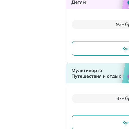
Детям
93+ б
Ку
Мультикарта
Путешествия и отдых
87+ б
Ку