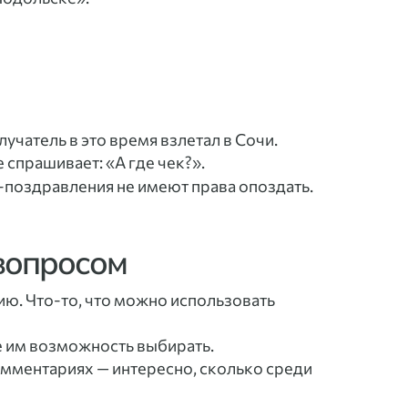
учатель в это время взлетал в Сочи.
 спрашивает: «А где чек?».
R-поздравления не имеют права опоздать.
 вопросом
цию. Что-то, что можно использовать
те им возможность выбирать.
мментариях — интересно, сколько среди