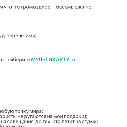
 им что-то громоздкое — бессмысленно,
ду перелетами;
осто выберите
МУЛЬТИКАРТУ от
любую точку мира;
юристы не ругаются на мои подарки);
а совещания, до тех, кто летит на отдых;
Подольске».