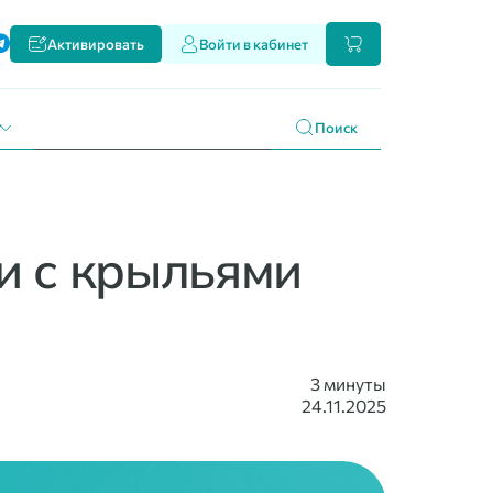
ти
Активировать
Войти в кабинет
и наших продуктах
 праздникам
г
Поиск
и с крыльями
3 минуты
24.11.2025