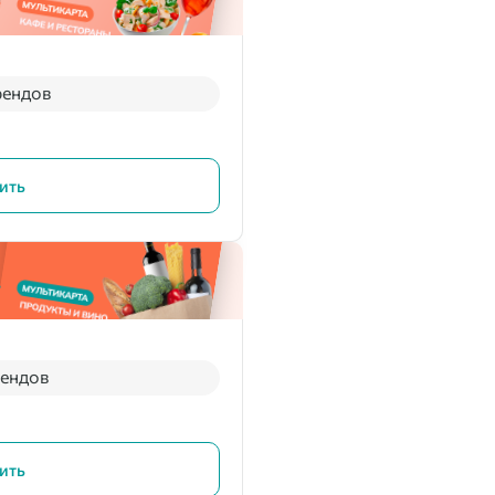
рендов
ить
рендов
ить