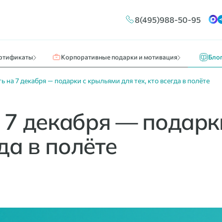
Конструктор сертификатов
Путешествия и отдых
Новос
8(495)988-50-95
ы
Брендирование
Кино, театр, развлечения
О нас 
Массовые выплаты
Идеи к
ртификаты
Корпоративные подарки и мотивация
Бло
ь на 7 декабря — подарки с крыльями для тех, кто всегда в полёте
 7 декабря — подарк
гда в полёте