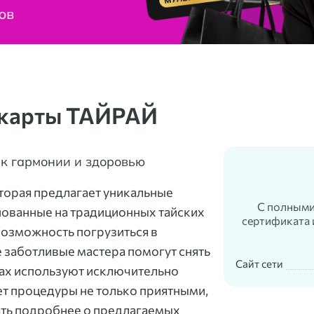
 карты ТАЙРАЙ
к гармонии и здоровью
торая предлагает уникальные
С полными
нованные на традиционных тайских
сертификата 
возможность погрузиться в
е заботливые мастера помогут снять
Сайт сети
нах используют исключительно
ет процедуры не только приятными,
ать подробнее о предлагаемых