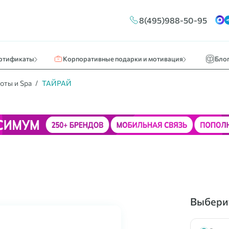
Конструктор сертификатов
Путешествия и отдых
Новос
8(495)988-50-95
ы
Брендирование
Кино, театр, развлечения
О нас 
Массовые выплаты
Идеи к
ртификаты
Корпоративные подарки и мотивация
Бло
оты и Spa
ТАЙРАЙ
Выберит