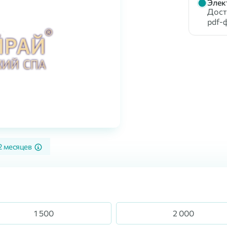
Элек
Доста
pdf-
2 месяцев
1 500
2 000