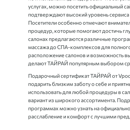
услугах, можно посетить официальный с
подтверждают высокий уровень сервиса
Посетители особенно отмечают внимател
процедур, которые помогают достичь глу
салонах предлагаются различные програ
массажа до СПА-комплексов для полного
расположение салонов и возможность в
делают ТАЙРАЙ популярным выбором сре
Подарочный сертификат ТАЙРАЙ от Vpod
подарить близким заботу о себе и прият
использовать для любой процедуры в са
вариант из широкого ассортимента. Подр
программах можно узнать на официально
расслабление и комфорт с лучшими пред