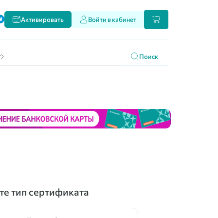
ти
Активировать
Войти в кабинет
и наших продуктах
 праздникам
г
Поиск
е тип сертификата