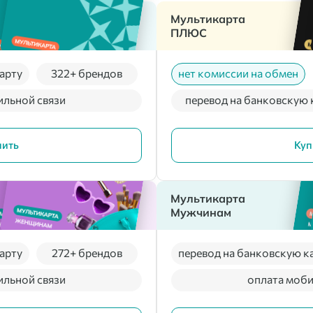
Мультикарта
ПЛЮС
арту
322+ брендов
нет комиссии на обмен
ильной связи
перевод на банковскую 
пить
Куп
Мультикарта
Мужчинам
арту
272+ брендов
перевод на банковскую к
ильной связи
оплата моби