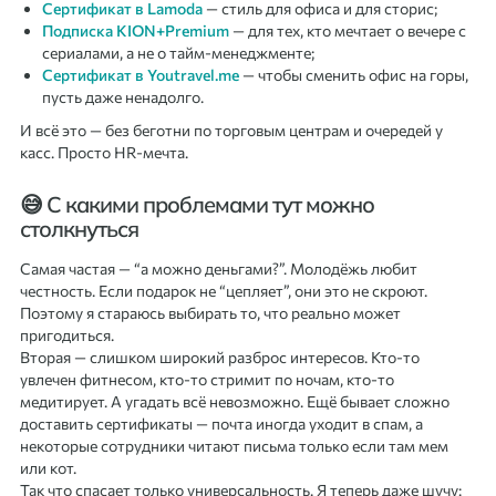
Сертификат в Lamoda
— стиль для офиса и для сторис;
Подписка KION+Premium
— для тех, кто мечтает о вечере с
сериалами, а не о тайм-менеджменте;
Сертификат в Youtravel.me
— чтобы сменить офис на горы,
пусть даже ненадолго.
И всё это — без беготни по торговым центрам и очередей у
касс. Просто HR-мечта.
😅 С какими проблемами тут можно
столкнуться
Самая частая — “а можно деньгами?”. Молодёжь любит
честность. Если подарок не “цепляет”, они это не скроют.
Поэтому я стараюсь выбирать то, что реально может
пригодиться.
Вторая — слишком широкий разброс интересов. Кто-то
увлечен фитнесом, кто-то стримит по ночам, кто-то
медитирует. А угадать всё невозможно. Ещё бывает сложно
доставить сертификаты — почта иногда уходит в спам, а
некоторые сотрудники читают письма только если там мем
или кот.
Так что спасает только универсальность. Я теперь даже шучу: