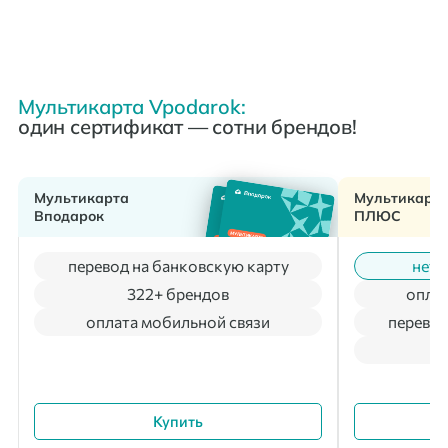
Мультикарта Vpodarok:
один сертификат — сотни брендов!
Мультикарта
Мультикарт
Вподарок
ПЛЮС
перевод на банковскую карту
нет 
322+ брендов
оплат
оплата мобильной связи
перевод
Купить