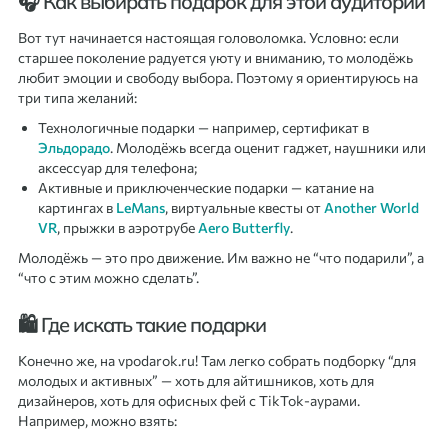
🎧 Как выбирать подарок для этой аудитории
Вот тут начинается настоящая головоломка. Условно: если
старшее поколение радуется уюту и вниманию, то молодёжь
любит эмоции и свободу выбора. Поэтому я ориентируюсь на
три типа желаний:
Технологичные подарки — например, сертификат в
Эльдорадо
. Молодёжь всегда оценит гаджет, наушники или
аксессуар для телефона;
Активные и приключенческие подарки — катание на
картингах в
LeMans
, виртуальные квесты от
Another World
VR
, прыжки в аэротрубе
Aero Butterfly
.
Молодёжь — это про движение. Им важно не “что подарили”, а
“что с этим можно сделать”.
🛍 Где искать такие подарки
Конечно же, на vpodarok.ru! Там легко собрать подборку “для
молодых и активных” — хоть для айтишников, хоть для
дизайнеров, хоть для офисных фей с TikTok-аурами.
Например, можно взять: