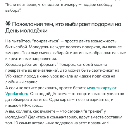
“Если не знаешь, что подарить зумеру — подари свободу
выбора”.
🌟 Пожелания тем, кто выбирает подарки на
День молодёжи
Не пытайтесь “понравиться” — просто дайте возможность
быть собой. Молодежь не ждет дорогих подарков, им важнее
эмоции. Поэтому смело выбирайте активные, образовательные
и креативные направления.
Хорошо работает формат: “Подарок, который можно
превратить во впечатление”. Это может быть сертификат на
VR-квест, поход в кино, урок вокала или даже подписка на
любимый сервис.
А если не хотите рисковать, просто берите
мультикарту от
Vpodarok.ru
. Она подойдёт всем — от спортивных энтузиастов
до геймеров и эстетов. Одна карта — тысячи вариантов, и
никакой HR-стресс.
А вы, коллеги, как думаете — что сегодня “в тренде” у
молодёжи? Делитесь в комментариях, вдруг вместе составим
топ-10 самых актуальных подарков на этот праздник ⚡