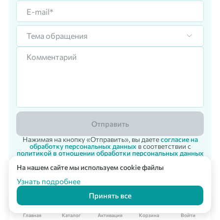
Тема обращения
Отправить
Нажимая на кнопку «Отправить», вы даете
согласие на
обработку персональных данных
в соответствии с
политикой в отношении обработки персональных данных
На нашем сайте мы используем cookie файлы
Корпоративный заказ
Мультикарта Вподарок
© 2007 - 2026 «Vpodarok» Радость дарить - радость получать!
Узнать подробнее
Принять все
Главная
Каталог
Активация
Корзина
Войти