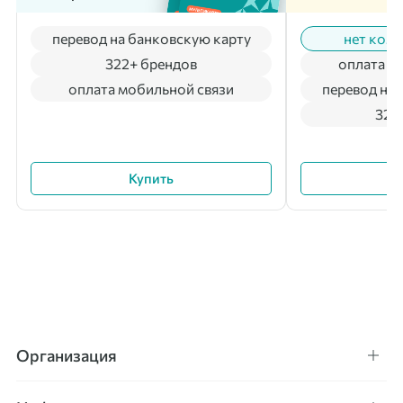
перевод на банковскую карту
нет коми
322+ брендов
оплата м
оплата мобильной связи
перевод на 
322
Купить
Организация