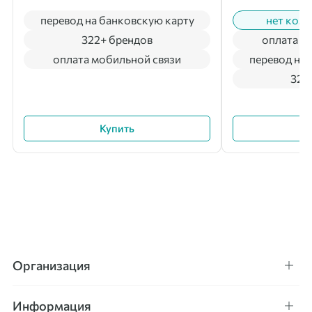
перевод на банковскую карту
нет коми
322+ брендов
оплата м
оплата мобильной связи
перевод на 
322
Купить
Организация
Информация