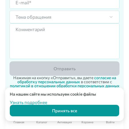
Тема обращения
Отправить
Нажимая на кнопку «Отправить», вы даете
согласие на
обработку персональных данных
в соответствии с
политикой в отношении обработки персональных данных
На нашем сайте мы используем cookie файлы
Корпоративный заказ
Мультикарта Вподарок
© 2007 - 2026 «Vpodarok» Радость дарить - радость получать!
Узнать подробнее
Принять все
Главная
Каталог
Активация
Корзина
Войти