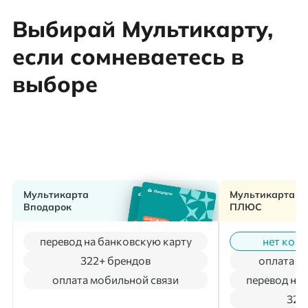
Выбирай Мультикарту,
если сомневаетесь в
выборе
Мультикарта
Мультикарта
Вподарок
ПЛЮС
перевод на банковскую карту
нет коми
322+ брендов
оплата м
оплата мобильной связи
перевод на 
322