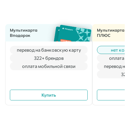
Мультикарта
Мультикарта
Вподарок
ПЛЮС
перевод на банковскую карту
нет коми
322+ брендов
оплата м
оплата мобильной связи
перевод на 
322
Купить