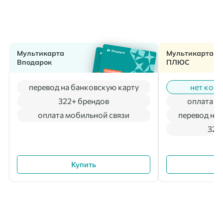
Мультикарта
Мультикарта
Вподарок
ПЛЮС
перевод на банковскую карту
нет коми
322+ брендов
оплата м
оплата мобильной связи
перевод на 
322
Купить