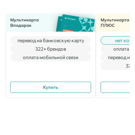
Мультикарта
Мультикарта
Вподарок
ПЛЮС
перевод на банковскую карту
нет коми
322+ брендов
оплата м
оплата мобильной связи
перевод на 
322
Купить