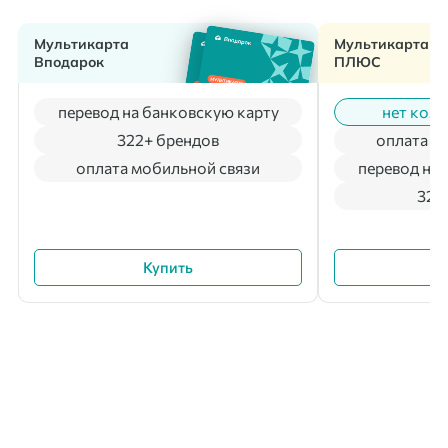
Мультикарта
Мультикарта
Вподарок
ПЛЮС
перевод на банковскую карту
нет коми
322+ брендов
оплата м
оплата мобильной связи
перевод на 
322
Купить