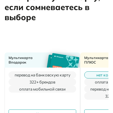
если сомневаетесь в
выборе
Мультикарта
Мультикарта
Вподарок
ПЛЮС
перевод на банковскую карту
нет коми
322+ брендов
оплата м
оплата мобильной связи
перевод на 
322