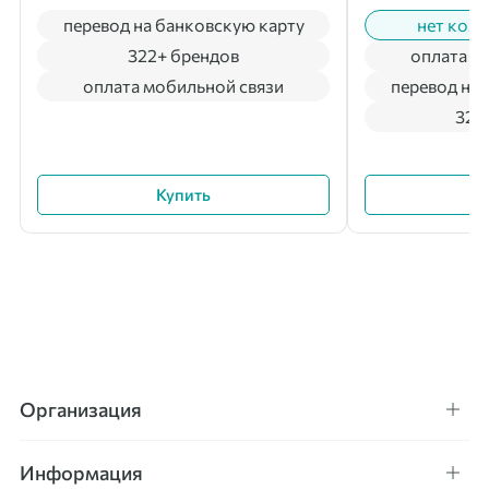
перевод на банковскую карту
нет коми
322+ брендов
оплата м
оплата мобильной связи
перевод на 
322
Купить
Организация
Информация