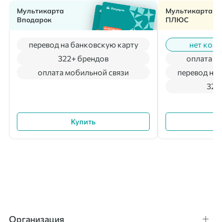
Мультикарта
Мультикарта
Вподарок
ПЛЮС
перевод на банковскую карту
нет коми
322+ брендов
оплата м
оплата мобильной связи
перевод на 
322
Купить
Организация