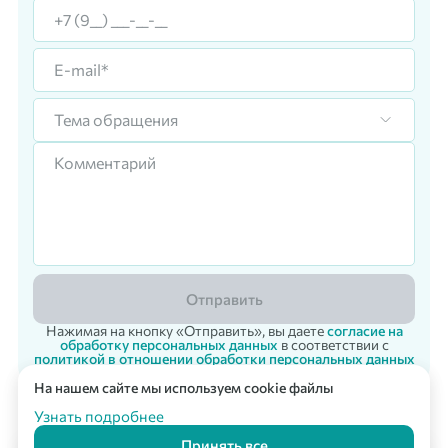
Тема обращения
Отправить
Нажимая на кнопку «Отправить», вы даете
согласие на
обработку персональных данных
в соответствии с
политикой в отношении обработки персональных данных
На нашем сайте мы используем cookie файлы
Корпоративный заказ
Мультикарта Вподарок
© 2007 - 2026 «Vpodarok» Радость дарить - радость получать!
Узнать подробнее
Принять все