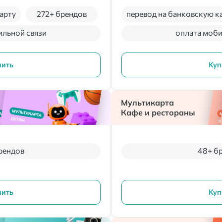
арту
272+ брендов
перевод на банковскую к
ильной связи
оплата моби
пить
Куп
Мультикарта
Кафе и рестораны
рендов
48+ б
пить
Куп