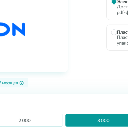
Элек
Доста
pdf-
Плас
Плас
упак
2 месяцев
2 000
3 000