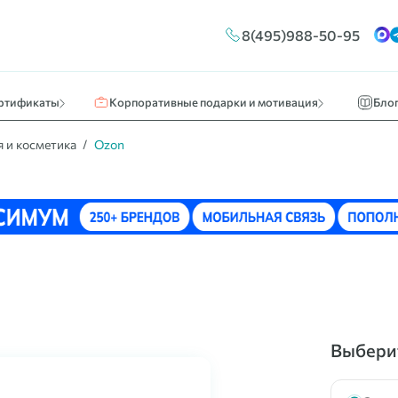
Конструктор сертификатов
Путешествия и отдых
Новос
8(495)988-50-95
ы
Брендирование
Кино, театр, развлечения
О нас 
Массовые выплаты
Идеи к
ртификаты
Корпоративные подарки и мотивация
Бло
 и косметика
Ozon
Выберит