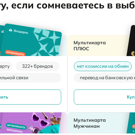
, если сомневаетесь в вы
Мультикарта
ПЛЮС
арту
322+ брендов
нет комиссии на обмен
ильной связи
перевод на банковскую 
пить
Куп
Мультикарта
Мужчинам