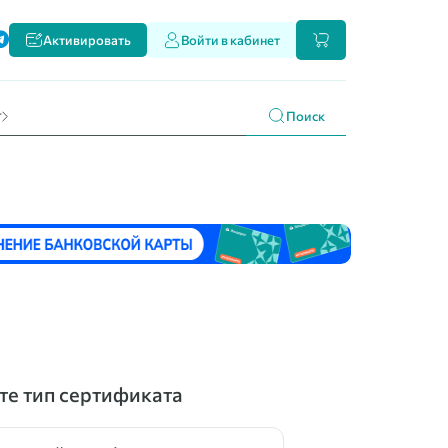
ти
Активировать
Войти в кабинет
и наших продуктах
 праздникам
г
Поиск
е тип сертификата