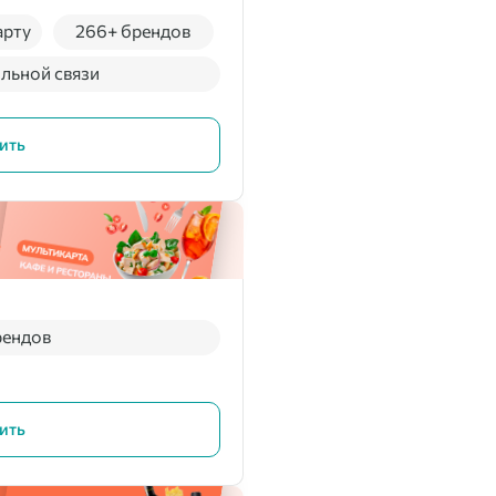
арту
266+ брендов
льной связи
ить
рендов
ить