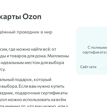
карты Ozon
дёжный проводник в мир
С полными
ии, где можно найти всё: от
сертификата 
ды и товаров для дома. Миллионы
n идеальным местом для выбора
Сайт сети
су.
альный подарок, который
выбора. Если вам нужно купить
раздник, подарочные сертификаты
zon можно использовать на всём
и именно то, что ему нужно, или о