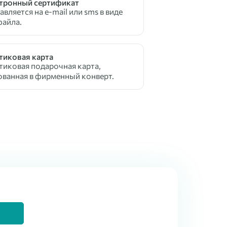
тронный сертификат
вляется на e-mail или sms в виде
файла.
тиковая карта
тиковая подарочная карта,
ованная в фирменный конверт.