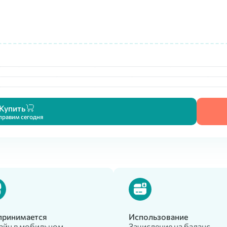
Купить
правим сегодня
 принимается
Использование
айн в мобильном
Зачисление на баланс