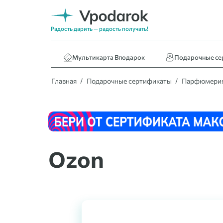
Нижнее белье
Кафе и ресторан
Радость дарить — радость получать!
Книги
Мультикарта Вподарок
Подарочные се
Главная
Подарочные сертификаты
Парфюмерия
Ozon