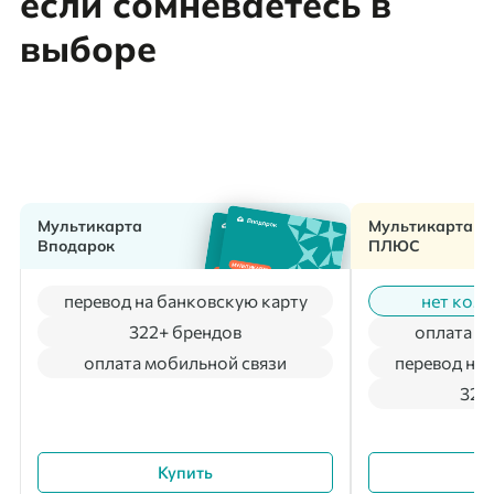
если сомневаетесь в
выборе
Мультикарта
Мультикарта
Вподарок
ПЛЮС
перевод на банковскую карту
нет коми
322+ брендов
оплата м
оплата мобильной связи
перевод на 
322
Купить