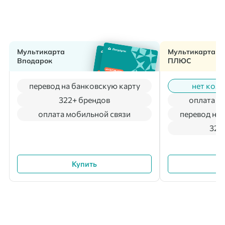
Мультикарта
Мультикарта
Вподарок
ПЛЮС
перевод на банковскую карту
нет коми
322+ брендов
оплата м
оплата мобильной связи
перевод на 
322
Купить