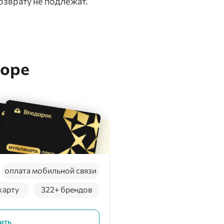
озврату не подлежат.
боре
оплата мобильной связи
карту
322+ брендов
ить