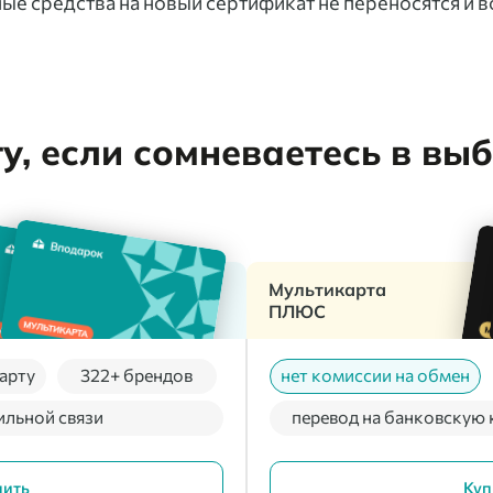
ые средства на новый сертификат не переносятся и в
, если сомневаетесь в вы
Мультикарта
ПЛЮС
арту
322+ брендов
нет комиссии на обмен
ильной связи
перевод на банковскую 
пить
Куп