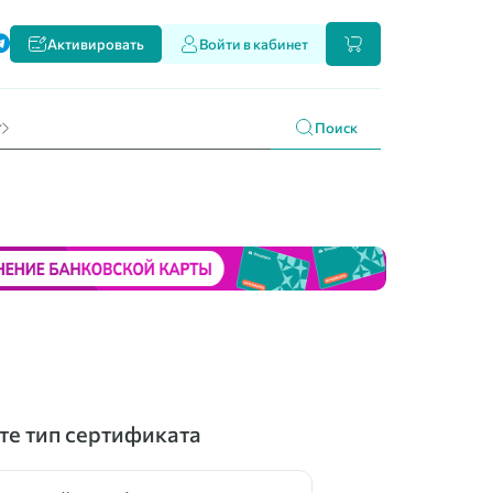
ти
Активировать
Войти в кабинет
и наших продуктах
 праздникам
г
Поиск
е тип сертификата