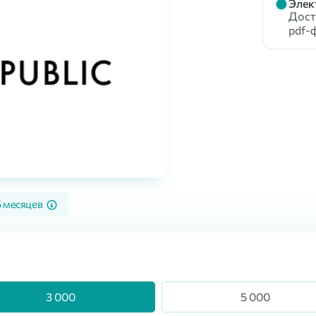
Элек
Доста
pdf-
6 месяцев
3 000
5 000