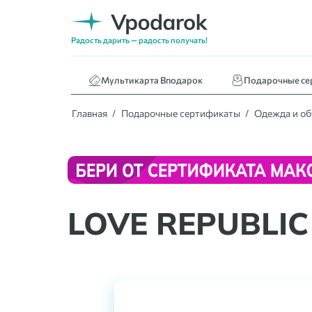
Нижнее белье
Кафе и ресторан
Радость дарить — радость получать!
Книги
Мультикарта Вподарок
Подарочные се
Главная
Подарочные сертификаты
Одежда и о
LOVE REPUBLIC