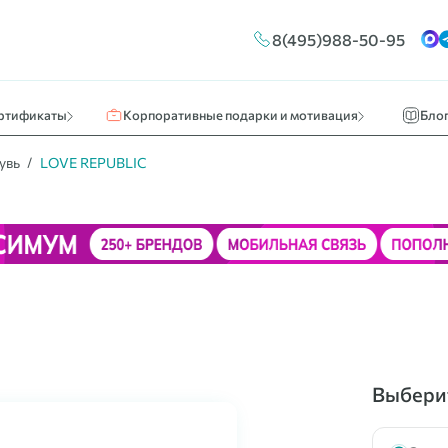
Конструктор сертификатов
Путешествия и отдых
Новос
8(495)988-50-95
ы
Брендирование
Кино, театр, развлечения
О нас 
Массовые выплаты
Идеи к
ртификаты
Корпоративные подарки и мотивация
Бло
бувь
LOVE REPUBLIC
Выберит