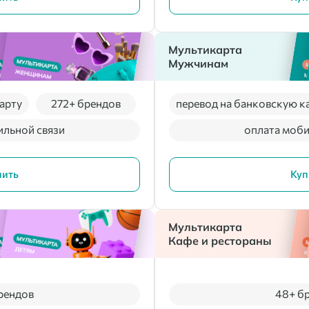
Мультикарта
Мужчинам
арту
272+ брендов
перевод на банковскую к
ильной связи
оплата моби
пить
Куп
Мультикарта
Кафе и рестораны
рендов
48+ б