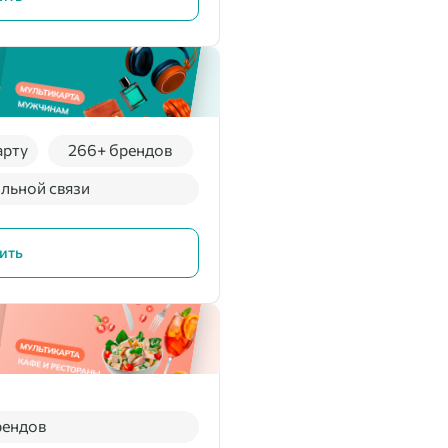
арту
266+ брендов
льной связи
ить
рендов