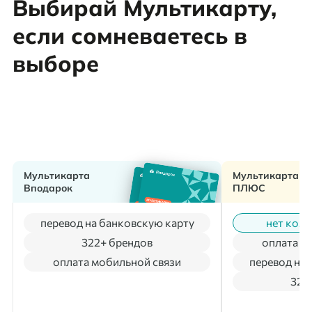
Выбирай Мультикарту,
если сомневаетесь в
выборе
Мультикарта
Мультикарта
Вподарок
ПЛЮС
перевод на банковскую карту
нет коми
322+ брендов
оплата м
оплата мобильной связи
перевод на 
322