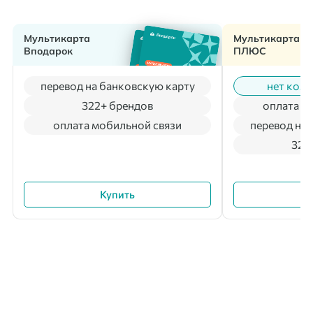
Мультикарта
Мультикарта
Вподарок
ПЛЮС
перевод на банковскую карту
нет коми
322+ брендов
оплата м
оплата мобильной связи
перевод на 
322
Купить