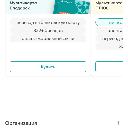
Мультикарта
Мультикарта
Вподарок
ПЛЮС
перевод на банковскую карту
нет коми
322+ брендов
оплата м
оплата мобильной связи
перевод на 
322
Купить
Организация