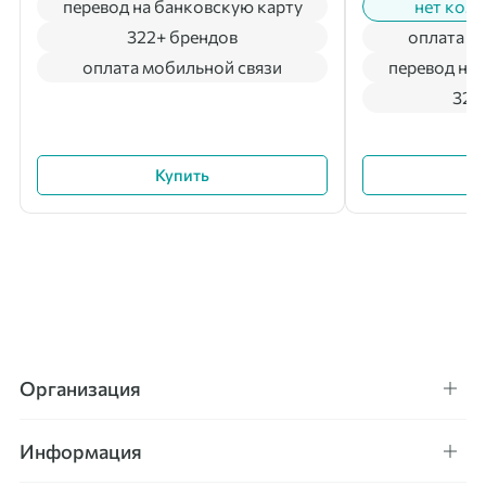
перевод на банковскую карту
нет коми
322+ брендов
оплата м
оплата мобильной связи
перевод на 
322
Купить
Организация
Информация