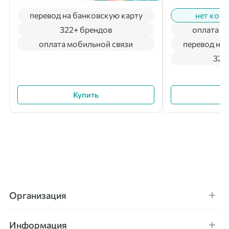
перевод на банковскую карту
нет коми
322+ брендов
оплата м
оплата мобильной связи
перевод на 
322
Купить
Организация
Информация