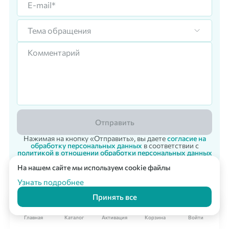
Тема обращения
Отправить
Нажимая на кнопку «Отправить», вы даете
согласие на
обработку персональных данных
в соответствии с
политикой в отношении обработки персональных данных
На нашем сайте мы используем cookie файлы
Корпоративный заказ
Мультикарта Вподарок
© 2007 - 2026 «Vpodarok» Радость дарить - радость получать!
Узнать подробнее
Принять все
Главная
Каталог
Активация
Корзина
Войти