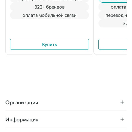
322+ брендов
оплата м
оплата мобильной связи
перевод на 
322
Купить
Организация
Информация