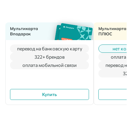
Мультикарта
Мультикарта
Вподарок
ПЛЮС
перевод на банковскую карту
нет коми
322+ брендов
оплата м
оплата мобильной связи
перевод на 
322
Купить