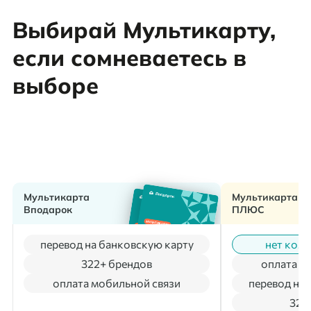
Выбирай Мультикарту,
если сомневаетесь в
выборе
Мультикарта
Мультикарта
Вподарок
ПЛЮС
перевод на банковскую карту
нет коми
322+ брендов
оплата м
оплата мобильной связи
перевод на 
322