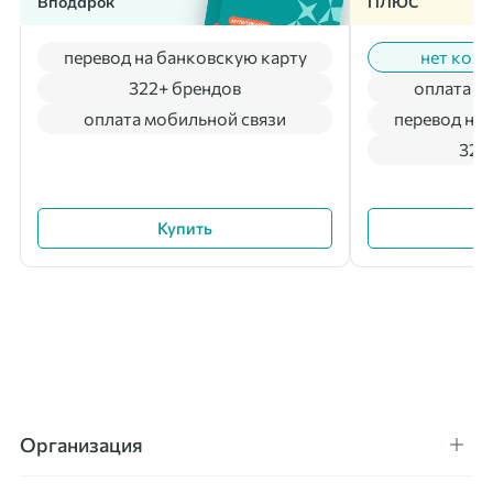
Вподарок
ПЛЮС
перевод на банковскую карту
нет коми
322+ брендов
оплата м
оплата мобильной связи
перевод на 
322
Купить
Организация