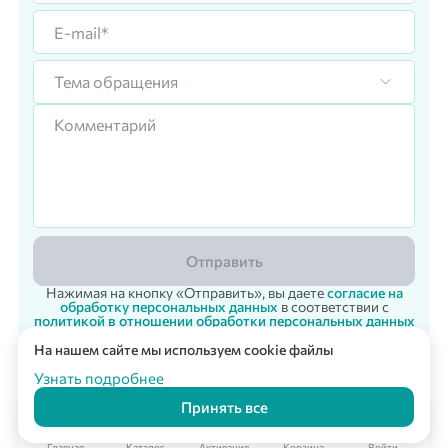
Тема обращения
Отправить
Нажимая на кнопку «Отправить», вы даете
согласие на
обработку персональных данных
в соответствии с
политикой в отношении обработки персональных данных
На нашем сайте мы используем cookie файлы
Корпоративный заказ
Мультикарта Вподарок
© 2007 - 2026 «Vpodarok» Радость дарить - радость получать!
Узнать подробнее
Принять все
Главная
Каталог
Активация
Корзина
Войти