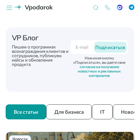
VP Блог
Пишем о программах
Подписаться
вознаграждения клиентов и
сотрудников, публикуем
Нажимая кнопку
кейсы и обновления
«Подписаться», вы даете свое
продукта
согласие на получение
новостных и рекламных
материалов
Все статьи
Для бизнеса
IT
Новост
Новости