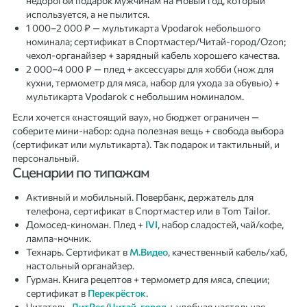
недорогой подарок мужчинам на Новый год, который
используется, а не пылится.
1 000–2 000 ₽ — мультикарта Vpodarok небольшого
номинала; сертификат в Спортмастер/Читай-город/Ozon;
чехол-органайзер + зарядный кабель хорошего качества.
2 000–4 000 ₽ — плед + аксессуары для хобби (нож для
кухни, термометр для мяса, набор для ухода за обувью) +
мультикарта Vpodarok с небольшим номиналом.
Если хочется «настоящий вау», но бюджет ограничен —
соберите мини-набор: одна полезная вещь + свобода выбора
(сертификат или мультикарта). Так подарок и тактильный, и
персональный.
Сценарии по типажам
Активный и мобильный. Повербанк, держатель для
телефона, сертификат в Спортмастер или в Tom Tailor.
Домосед-киноман. Плед +
IVI
, набор сладостей, чай/кофе,
лампа-ночник.
Технарь. Сертификат в
М.Видео
, качественный кабель/хаб,
настольный органайзер.
Гурман. Книга рецептов + термометр для мяса, специи;
сертификат в
Перекрёсток
.
Читатель.
ЛитРес
/
Читай-город
+ удобная настольная