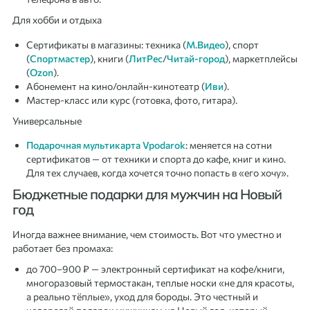
Для хобби и отдыха
Сертификаты в магазины: техника (
М.Видео
), спорт
(
Спортмастер
), книги (
ЛитРес
/
Читай-город
), маркетплейсы
(
Ozon
).
Абонемент на кино/онлайн-кинотеатр (
Иви
).
Мастер-класс или курс (готовка, фото, гитара).
Универсальные
Подарочная мультикарта Vpodarok
: меняется на сотни
сертификатов — от техники и спорта до кафе, книг и кино.
Для тех случаев, когда хочется точно попасть в «его хочу».
Бюджетные подарки для мужчин на Новый
год
Иногда важнее внимание, чем стоимость. Вот что уместно и
работает без промаха:
до 700–900 ₽ — электронный сертификат на кофе/книги,
многоразовый термостакан, теплые носки «не для красоты,
а реально тёплые», уход для бороды. Это честный и