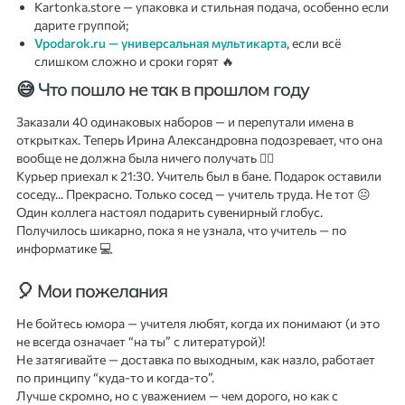
Kartonka.store — упаковка и стильная подача, особенно если
дарите группой;
Vpodarok.ru — универсальная мультикарта
, если всё
слишком сложно и сроки горят 🔥
😅 Что пошло не так в прошлом году
Заказали 40 одинаковых наборов — и перепутали имена в
открытках. Теперь Ирина Александровна подозревает, что она
вообще не должна была ничего получать 🤦‍♀️
Курьер приехал к 21:30. Учитель был в бане. Подарок оставили
соседу... Прекрасно. Только сосед — учитель труда. Не тот 😐
Один коллега настоял подарить сувенирный глобус.
Получилось шикарно, пока я не узнала, что учитель — по
информатике 💻
🎈 Мои пожелания
Не бойтесь юмора — учителя любят, когда их понимают (и это
не всегда означает “на ты” с литературой)!
Не затягивайте — доставка по выходным, как назло, работает
по принципу “куда‑то и когда‑то”.
Лучше скромно, но с уважением — чем дорого, но как с