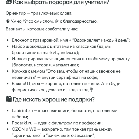
🎁 Как выбрать подарок для учителя?
Ориентир — три ключевых слова:
🧠 Умно, 💡 со смыслом, 🌼 с благодарностью.
Варианты, которые сработали у нас:
Блокнот с гравировкой: имя + “Вдохновляет каждый день”;
Набор шоколада с цитатами из классиков (да, мы
брали такие на market.yandex.ru);
Иллюстрированная энциклопедия по любимому предмету
(биология, история, математика);
Кружка с мемом “Это вам, чтобы от наших звонков не
нервничать” — внутри сертификат на кофе;
Важно! Цветы — хорошо, но только не одни. А то будет
флористическое дежавю из года в год 💐
🛍 Где искать хорошие подарки?
Labirint.ru — классные книги, блокноты, настольные
наборы;
Podarki.ru — идеи с фильтром по профессии;
OZON и WB — аккуратно, там тонкая грань между
“оригинально” и “зачем вы это заказали”;