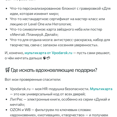
Что-то персонализированное: блокнот с гравировкой «Для
идеи, которая изменит мир»;
Что-то нестандартное: сертификат на мастер-класс или
лекцию от Level One или Нетология;
Что-то символичное: карта звёздного неба или постер
«Мечтай. Планируй. Делай»;
Что-то для отдыха мозга: антистресс-раскраска, набор для
творчества, свеча с запахом «осенняя уверенность».
И, конечно,
мультикарта от Vpodarok.ru
— пусть сами решают,
о чём мечтать дальше 🧠💳
🛒 Где искать вдохновляющие подарки?
Вот мои проверенные спасители:
Vpodarok.ru — моя HR-подушка безопасности.
Мультикарта
— это как универсальный код от всех дверей;
ЛитРес — электронные книги, особенно из серии «Думай и
мечтай»;
OZON и WB — фильтруем по ключевым словам:
«вдохновение», «мотивация», «творчество» — и получаем