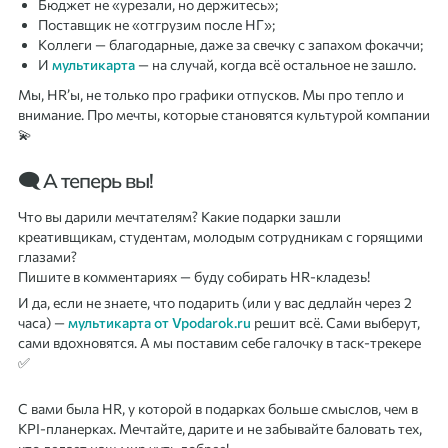
Бюджет не «урезали, но держитесь»;
Поставщик не «отгрузим после НГ»;
Коллеги — благодарные, даже за свечку с запахом фокаччи;
И
мультикарта
— на случай, когда всё остальное не зашло.
Мы, HR’ы, не только про графики отпусков. Мы про тепло и
внимание. Про мечты, которые становятся культурой компании
💫
🗨 А теперь вы!
Что вы дарили мечтателям? Какие подарки зашли
креативщикам, студентам, молодым сотрудникам с горящими
глазами?
Пишите в комментариях — буду собирать HR-кладезь!
И да, если не знаете, что подарить (или у вас дедлайн через 2
часа) —
мультикарта от Vpodarok.ru
решит всё. Сами выберут,
сами вдохновятся. А мы поставим себе галочку в таск-трекере
✅
С вами была HR, у которой в подарках больше смыслов, чем в
KPI-планерках. Мечтайте, дарите и не забывайте баловать тех,