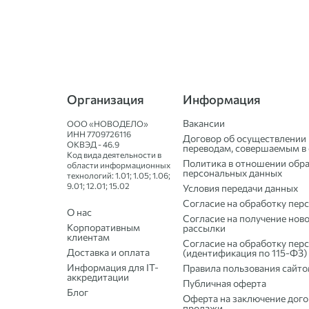
Организация
Информация
Вакансии
ООО «НОВОДЕЛО»
ИНН
7709726116
Договор об осуществлении 
ОКВЭД - 46.9
переводам, совершаемым в 
Код вида деятельности в
Политика в отношении обр
области информационных
персональных данных
технологий: 1.01; 1.05; 1.06;
9.01; 12.01; 15.02
Условия передачи данных
Согласие на обработку пер
О нас
Согласие на получение нов
Корпоративным
рассылки
клиентам
Согласие на обработку пер
Доставка и оплата
(идентификация по 115-ФЗ)
Информация для IT-
Правила пользования сайт
аккредитации
Публичная оферта
Блог
Оферта на заключение дого
продажи