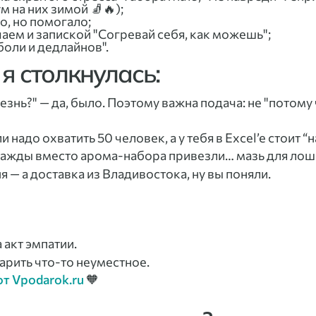
м на них зимой 🧦🔥);
о, но помогало;
ем и запиской "Согревай себя, как можешь";
 боли и дедлайнов".
я столкнулась:
езнь?" — да, было. Поэтому важна подача: не "потому 
адо охватить 50 человек, а у тебя в Excel’e стоит “
днажды вместо арома-набора привезли… мазь для лош
 — а доставка из Владивостока, ну вы поняли.
 акт эмпатии.
арить что-то неуместное.
т Vpodarok.ru
🧡