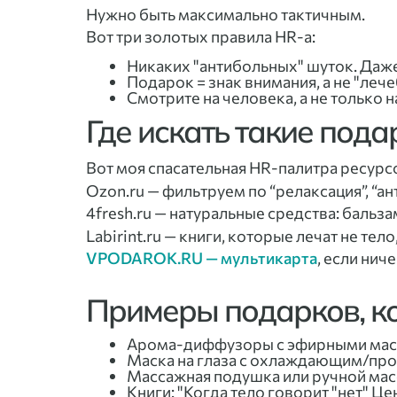
Нужно быть максимально тактичным.
Вот три золотых правила HR-а:
Никаких "антибольных" шуток. Даже 
Подарок = знак внимания, а не "леч
Смотрите на человека, а не только н
Где искать такие пода
Вот моя спасательная HR-палитра ресурс
Ozon.ru — фильтруем по “релаксация”, “ант
4fresh.ru — натуральные средства: баль
Labirint.ru — книги, которые лечат не тело,
VPODAROK.RU — мультикарта
, если нич
Примеры подарков, к
Арома-диффузоры с эфирными масл
Маска на глаза с охлаждающим/п
Массажная подушка или ручной мас
Книги: "Когда тело говорит "нет" Ц