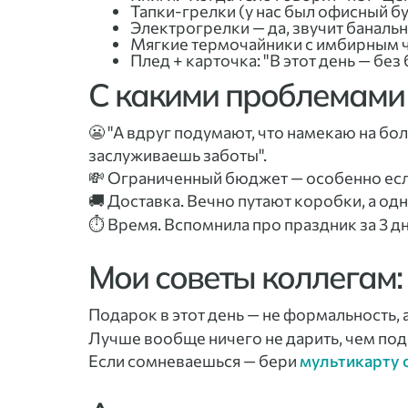
Тапки-грелки (у нас был офисный бу
Электрогрелки — да, звучит банальн
Мягкие термочайники с имбирным ча
Плед + карточка: "В этот день — без
С какими проблемами 
😬 "А вдруг подумают, что намекаю на бол
заслуживаешь заботы".
💸 Ограниченный бюджет — особенно если н
🚚 Доставка. Вечно путают коробки, а о
⏱ Время. Вспомнила про праздник за 3 дня
Мои советы коллегам:
Подарок в этот день — не формальность, а
Лучше вообще ничего не дарить, чем под
Если сомневаешься — бери
мультикарту о