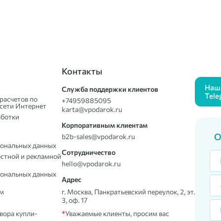
Контакты
Наш 
Служба поддержки клиентов
Tele
расчетов по
+74959885095
сети Интернет
karta@vpodarok.ru
аботки
Корпоративным клиентам
О
b2b-sales@vpodarok.ru
сональных данных
Сотрудничество
остной и рекламной
hello@vpodarok.ru
сональных данных
Адрес
ом
г. Москва, Панкратьевский переулок, 2, эт.
3, оф. 17
вора купли-
*
Уважаемые клиенты, просим вас