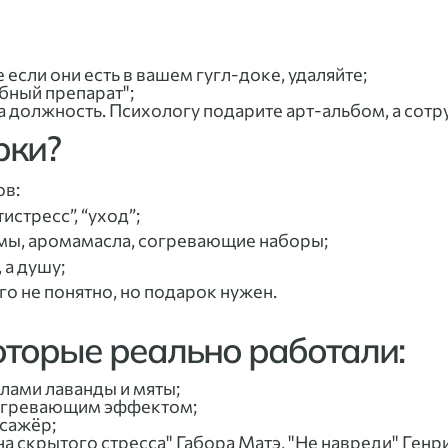
если они есть в вашем гугл-доке, удаляйте;
ебный препарат";
а должность. Психологу подарите арт-альбом, а сотру
рки?
ов:
истресс”, “уход”;
замы, аромамасла, согревающие наборы;
 а душу;
его не понятно, но подарок нужен.
оторые реально работали:
ами лаванды и мяты;
рогревающим эффектом;
сажёр;
ена скрытого стресса" Габора Матэ, "Не навреди" Ген