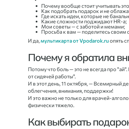
Почему вообще стоит учитывать это
Как подобрать подарок и не облажа
Где искать идеи, которые не баналь
Какие сложности поджидают HR-а;
Мои советы — с заботой и мемами;
Просьба к вам — поделитесь своим 
И да,
мультикарта от Vpodarok.ru
опять сп
Почему я обратила вн
Потому что боль — это не всегда про "ай".
от сидячей работы".
И в этот день, 11 октября, — Всемирный д
облегчения, внимания, поддержки!
И это важно не только для врачей-алголо
физически тяжело.
Как выбирать подарок