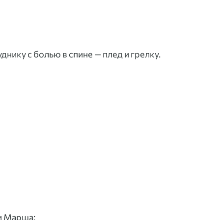
днику с болью в спине — плед и грелку.
ри Марша;