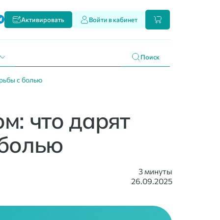
ти
Активировать
Войти в кабинет
и наших продуктах
 праздникам
г
Поиск
рьбы с болью
: что дарят
 болью
3 минуты
26.09.2025