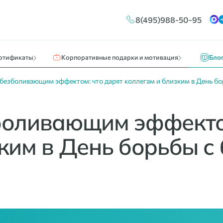
Конструктор сертификатов
Путешествия и отдых
Новос
8(495)988-50-95
ы
Брендирование
Кино, театр, развлечения
О нас 
Массовые выплаты
Идеи к
ртификаты
Корпоративные подарки и мотивация
Бло
обезболивающим эффектом: что дарят коллегам и близким в День бо
боливающим эффектом
ким в День борьбы с