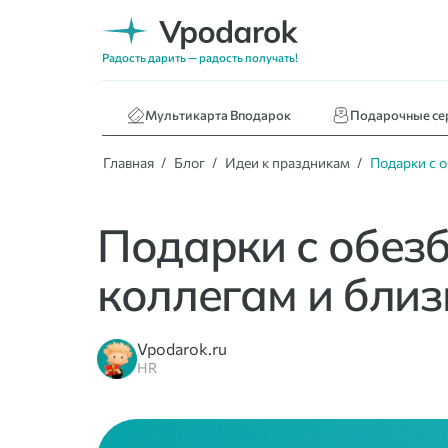
Нижнее белье
Кафе и ресторан
Радость дарить — радость получать!
Книги
Мультикарта Вподарок
Подарочные се
Главная
Блог
Идеи к праздникам
Подарки с 
Подарки с обез
коллегам и близ
Vpodarok.ru
HR