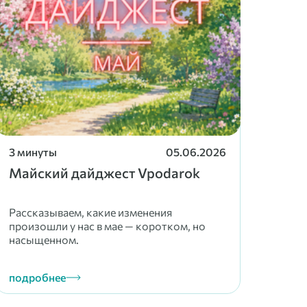
3 минуты
05.06.2026
3 ми
Майский дайджест Vpodarok
Фев
пра
одн
Рассказываем, какие изменения
произошли у нас в мае — коротком, но
Расск
насыщенном.
комп
подробнее
подр