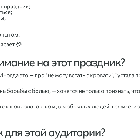
т праздник;
ться;
ны;
опытом.
асает 💳
имание на этот праздник?
 Иногда это — про "не могу встать с кровати", "устала 
ень борьбы с болью, — хочется не только признать, чт
гов и онкологов, но и для обычных людей в офисе, к
 для этой аудитории?