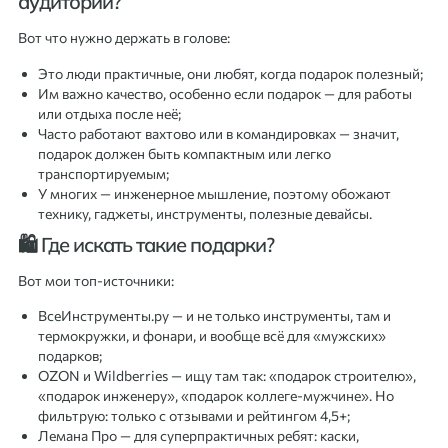
аудитории?
Вот что нужно держать в голове:
Это люди практичные, они любят, когда подарок полезный;
Им важно качество, особенно если подарок — для работы
или отдыха после неё;
Часто работают вахтово или в командировках — значит,
подарок должен быть компактным или легко
транспортируемым;
У многих — инженерное мышление, поэтому обожают
технику, гаджеты, инструменты, полезные девайсы.
🛍 Где искать такие подарки?
Вот мои топ-источники:
ВсеИнструменты.ру — и не только инструменты, там и
термокружки, и фонари, и вообще всё для «мужских»
подарков;
OZON и Wildberries — ищу там так: «подарок строителю»,
«подарок инженеру», «подарок коллеге-мужчине». Но
фильтрую: только с отзывами и рейтингом 4,5+;
Лемана Про — для суперпрактичных ребят: каски,