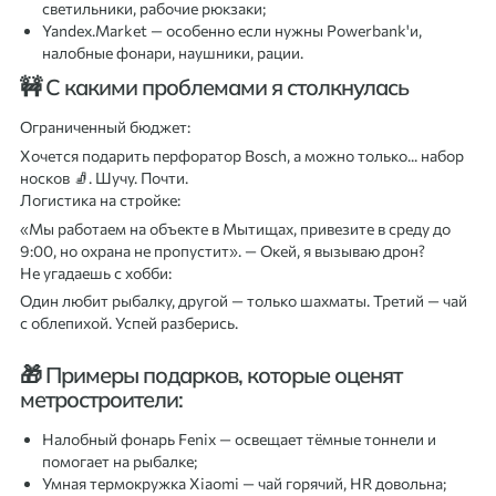
светильники, рабочие рюкзаки;
Yandex.Market — особенно если нужны Powerbank'и,
налобные фонари, наушники, рации.
🚧 С какими проблемами я столкнулась
Ограниченный бюджет:
Хочется подарить перфоратор Bosch, а можно только... набор
носков 🧦. Шучу. Почти.
Логистика на стройке:
«Мы работаем на объекте в Мытищах, привезите в среду до
9:00, но охрана не пропустит». — Окей, я вызываю дрон?
Не угадаешь с хобби:
Один любит рыбалку, другой — только шахматы. Третий — чай
с облепихой. Успей разберись.
🎁 Примеры подарков, которые оценят
метростроители:
Налобный фонарь Fenix — освещает тёмные тоннели и
помогает на рыбалке;
Умная термокружка Xiaomi — чай горячий, HR довольна;