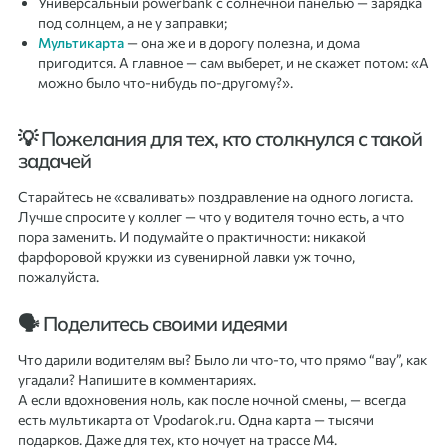
Универсальный powerbank с солнечной панелью — зарядка
под солнцем, а не у заправки;
Мультикарта
— она же и в дорогу полезна, и дома
пригодится. А главное — сам выберет, и не скажет потом: «А
можно было что-нибудь по-другому?».
💡 Пожелания для тех, кто столкнулся с такой
задачей
Старайтесь не «сваливать» поздравление на одного логиста.
Лучше спросите у коллег — что у водителя точно есть, а что
пора заменить. И подумайте о практичности: никакой
фарфоровой кружки из сувенирной лавки уж точно,
пожалуйста.
🗣 Поделитесь своими идеями
Что дарили водителям вы? Было ли что-то, что прямо “вау”, как
угадали? Напишите в комментариях.
А если вдохновения ноль, как после ночной смены, — всегда
есть мультикарта от Vpodarok.ru. Одна карта — тысячи
подарков. Даже для тех, кто ночует на трассе М4.