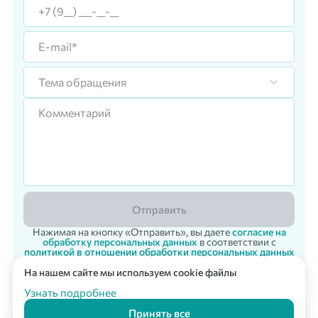
Тема обращения
Отправить
Нажимая на кнопку «Отправить», вы даете
согласие на
обработку персональных данных
в соответствии с
политикой в отношении обработки персональных данных
На нашем сайте мы используем cookie файлы
Корпоративный заказ
Мультикарта Вподарок
© 2007 - 2026 «Vpodarok» Радость дарить - радость получать!
Узнать подробнее
Принять все