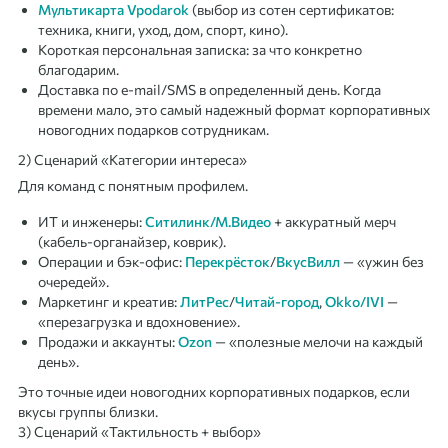
Мультикарта Vpodarok
(выбор из сотен сертификатов:
техника, книги, уход, дом, спорт, кино).
Короткая персональная записка: за что конкретно
благодарим.
Доставка по e-mail/SMS в определенный день. Когда
времени мало, это самый надежный формат корпоративных
новогодних подарков сотрудникам.
2) Сценарий «Категории интереса»
Для команд с понятным профилем.
ИТ и инженеры:
Ситилинк/М.Видео
+ аккуратный мерч
(кабель-органайзер, коврик).
Операции и бэк-офис:
Перекрёсток
/
ВкусВилл
— «ужин без
очередей».
Маркетинг и креатив:
ЛитРес
/
Читай-город
,
Okko/IVI
—
«перезагрузка и вдохновение».
Продажи и аккаунты:
Ozon
— «полезные мелочи на каждый
день».
Это точные идеи новогодних корпоративных подарков, если
вкусы группы близки.
3) Сценарий «Тактильность + выбор»