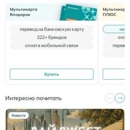
Мультикарта
Мультикарт
Вподарок
ПЛЮС
перевод на банковскую карту
нет 
322+ брендов
оплат
оплата мобильной связи
перевод
Купить
Интересно почитать
Новости