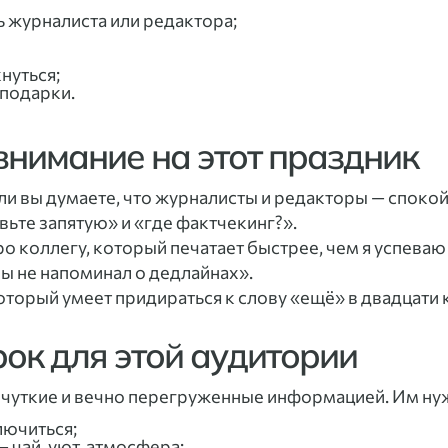
ь журналиста или редактора;
нуться;
 подарки.
внимание на этот праздник
сли вы думаете, что журналисты и редакторы — спокой
ьте запятую» и «где фактчекинг?».
ро коллегу, который печатает быстрее, чем я успеваю
бы не напоминал о дедлайнах».
 который умеет придираться к слову «ещё» в двадцати
ок для этой аудитории
 чуткие и вечно перегруженные информацией. Им ну
лючиться;
 чай, уют, атмосфера;