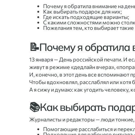
Почему я обратила внимание на ден
Как выбирать подарок для них;
Где искать подходящие варианты;
С какими сложностями можно столк
Пожелания тем, кто выбирает такие
📝Почему я обратила 
13 января — День российской печати. И е
живут в режиме «дедлайн вчера», «поправ
И, конечно, в этот день все вспоминают п
Чтобы вдохновлял, расслаблял или хотя 
А я сижу и думаю: как угодить человеку,
📚Как выбирать подар
Журналисты и редакторы — люди тонкие,
Помогающие расслабиться и перек
Подходящие для рабочего ритуала —