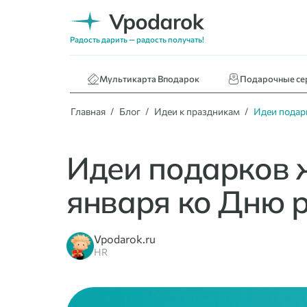
Нижнее белье
Кафе и ресторан
Радость дарить — радость получать!
Книги
Мультикарта Вподарок
Подарочные се
Главная
Блог
Идеи к праздникам
Идеи подарк
Идеи подарков 
января ко Дню 
Vpodarok.ru
HR