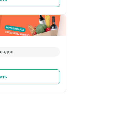
рендов
ить