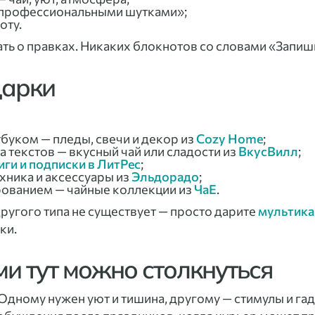
«профессиональными шутками»;
оту.
ть о правках. Никаких блокнотов со словами «Запиши
дарки
буком — пледы, свечи и декор из
Cozy Home
;
 текстов — вкусный чай или сладости из
ВкусВилл
;
иги и подписки в ЛитРес
;
хника и аксессуары из
Эльдорадо
;
ованием — чайные коллекции из
ЧаЕ
.
другого типа не существует — просто дарите
мультика
ки.
и тут можно столкнуться
Одному нужен уют и тишина, другому — стимулы и га