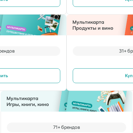
Мультикарта
Продукты и вино
рендов
31+ б
пить
Куп
Мультикарта
Игры, книги, кино
71+ брендов