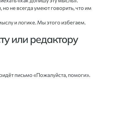
иехать «как допишу эту мысль».
 но не всегда умеют говорить, что им
мыслу и логике. Мы этого избегаем.
ту или редактору
придёт письмо «Пожалуйста, помоги».