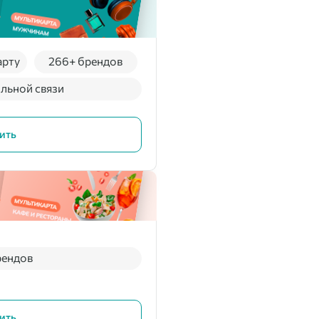
арту
266+ брендов
льной связи
ить
рендов
ить