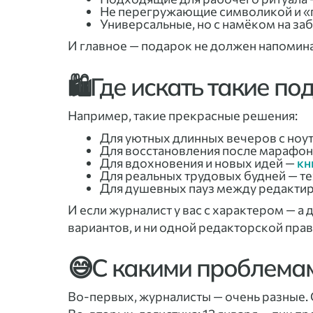
Не перегружающие символикой и 
Универсальные, но с намёком на заб
И главное — подарок не должен напомина
🛍️Где искать такие по
Например, такие прекрасные решения:
Для уютных длинных вечеров с ноут
Для восстановления после марафона
Для вдохновения и новых идей —
кн
Для реальных трудовых будней — те
Для душевных пауз между редактир
И если журналист у вас с характером — а 
вариантов, и ни одной редакторской прав
😅С какими проблемам
Во-первых, журналисты — очень разные. 