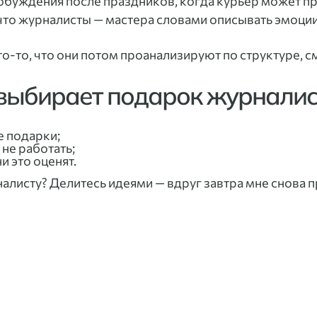
робуждения после праздников, когда курьер может пр
что журналисты — мастера словами описывать эмоции,
то-то, что они потом проанализируют по структуре, с
выбирает подарок журналис
е подарки;
 не работать;
и это оценят.
налисту? Делитесь идеями — вдруг завтра мне снова 