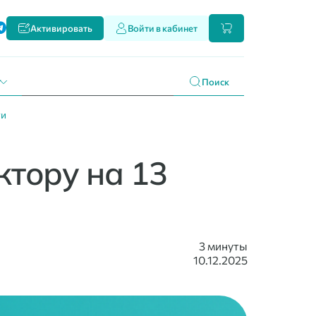
ти
Активировать
Войти в кабинет
и наших продуктах
 праздникам
г
Поиск
ти
ктору на 13
3 минуты
10.12.2025