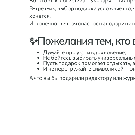
Во-вторых, логистика: 13 января — пик п
В-третьих, выбор подарка усложняет то, 
хочется.
И, конечно, вечная опасность: подарить ч
✨Пожелания тем, кто 
Думайте про уют и вдохновение;
Не бойтесь выбирать универсальны
Пусть подарок помогает отдыхать, а
И не перегружайте символикой — он
А что вы бы подарили редактору или жур