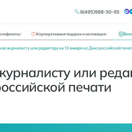
Конструктор сертификатов
Путешествия и отдых
Новос
8(495)988-50-95
ы
Брендирование
Кино, театр, развлечения
О нас 
Массовые выплаты
Идеи к
ртификаты
Корпоративные подарки и мотивация
Бло
ов журналисту или редактору на 13 января ко Дню российской печа
журналисту или реда
российской печати