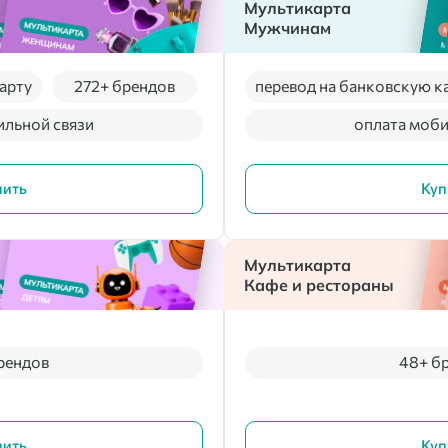
Мультикарта
Мужчинам
арту
272+ брендов
перевод на банковскую к
ильной связи
оплата моби
пить
Куп
Мультикарта
Кафе и рестораны
рендов
48+ б
пить
Куп