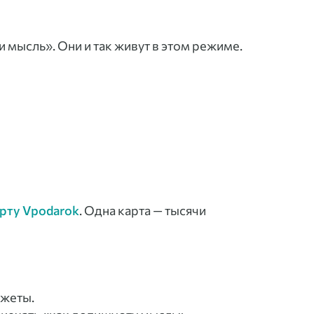
 мысль». Они и так живут в этом режиме.
рту Vpodarok
. Одна карта — тысячи
джеты.