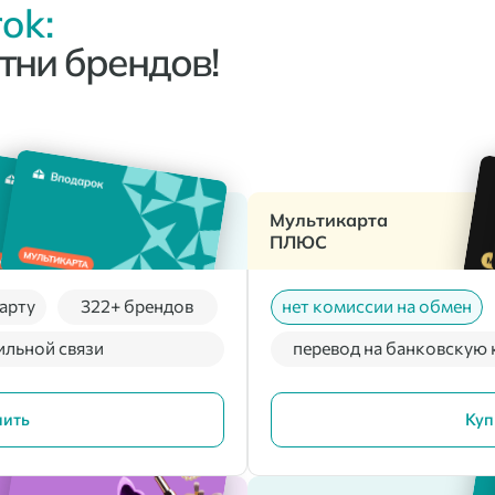
ok:
тни брендов!
Мультикарта
ПЛЮС
арту
322+ брендов
нет комиссии на обмен
ильной связи
перевод на банковскую 
пить
Куп