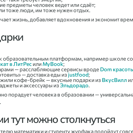
ие предметы человек ведет или сдаёт;
 тоже люди, им тоже нужен отдых.
чает жизнь, добавляет вдохновения и экономит врем
дарки
туп к образовательным платформам, например школе
кат в ЛитРес
или
MyBook
;
парами — расслабляющие сервисы вроде
Dom красоты
готовить» — доставка еды из
justfood
;
ужили кофе-брейк — вкусные подарки из
ВкусВилл
и
гаджеты и аксессуары из
Эльдорадо
.
енно порадует человека в образовании — универсальн
.
и тут можно столкнуться
ителю математики и студенту журфака подойдут совс