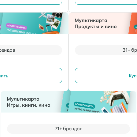
Мультикарта
Продукты и вино
рендов
31+ б
пить
Куп
Мультикарта
Игры, книги, кино
71+ брендов