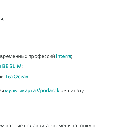
я.
 современных профессий
Interra
;
 BE SLIM
;
ли
Tea Ocean
;
ая
мультикарта Vpodarok
решит эту
ем разные подарки, а времени на тонкую