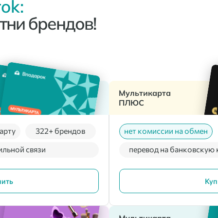
ok:
тни брендов!
Мультикарта
ПЛЮС
арту
322+ брендов
нет комиссии на обмен
ильной связи
перевод на банковскую 
пить
Куп