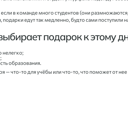
сли в команде много студентов (они размножаются,
, подарки едут так медленно, будто сами поступили н
выбирает подарок к этому д
о нелегко;
;
асть образования.
ря — что-то для учёбы или что-то, что поможет от не