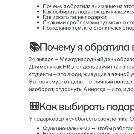
Почему я обратила внимание на этот
Как выбирать подарок для учащихся
Где искать такие подарки;
С какими проблемами тут можно сто
Пожелания тем, кто столкнулся с п
📚Почему я обратила 
24 января — Международный день образ
Для меня как HR этот день звучит так «пр
студенты — это люди, живущие в вечной у
Вот почему этот день — отличный повод 
наоборот, отдохнуть. А иногда — и то, и 
🎒Как выбирать подар
У подарков для учёбы есть своя логика. 
Функциональными — чтобы работали,
Немного мотивирующими — учёба вс