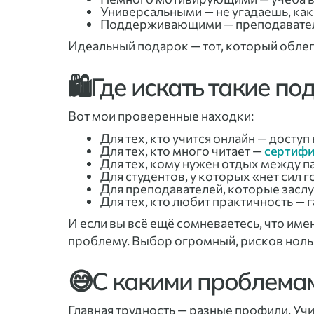
Универсальными — не угадаешь, как
Поддерживающими — преподаватели
Идеальный подарок — тот, который облег
🛍️Где искать такие по
Вот мои проверенные находки:
Для тех, кто учится онлайн — дос
Для тех, кто много читает —
сертифи
Для тех, кому нужен отдых между 
Для студентов, у которых «нет сил 
Для преподавателей, которые засл
Для тех, кто любит практичность — 
И если вы всё ещё сомневаетесь, что им
проблему. Выбор огромный, рисков ноль
😅С какими проблемам
Главная трудность — разные профили. Уч