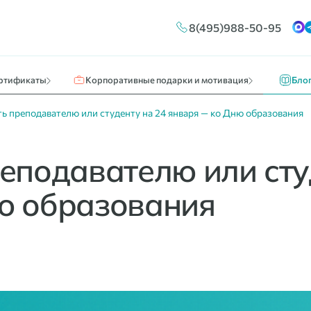
Конструктор сертификатов
Путешествия и отдых
Новос
8(495)988-50-95
ы
Брендирование
Кино, театр, развлечения
О нас 
Массовые выплаты
Идеи к
ртификаты
Корпоративные подарки и мотивация
Бло
ь преподавателю или студенту на 24 января — ко Дню образования
еподавателю или сту
ю образования