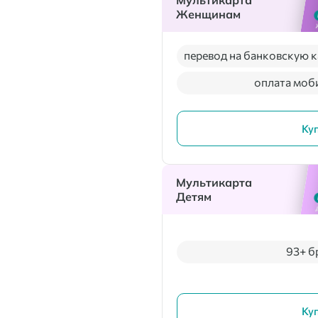
Мультикарта
Женщинам
перевод на банковскую к
оплата моб
Ку
Мультикарта
Детям
93+ б
Ку