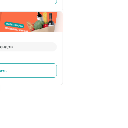
рендов
ить