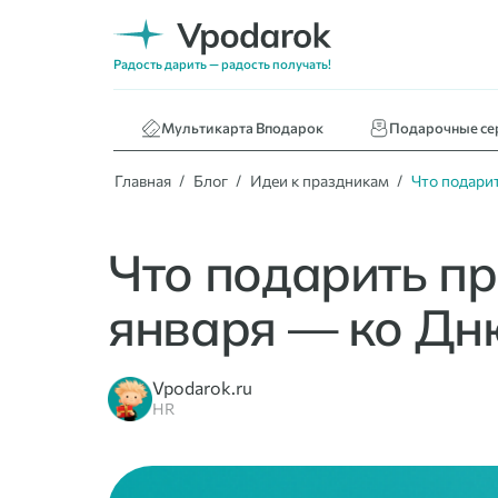
Нижнее белье
Кафе и ресторан
Радость дарить — радость получать!
Книги
Мультикарта Вподарок
Подарочные се
Главная
Блог
Идеи к праздникам
Что подарит
Что подарить пр
января — ко Дн
Vpodarok.ru
HR