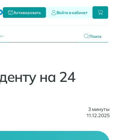
ти
Активировать
Войти в кабинет
и наших продуктах
 праздникам
г
Поиск
денту на 24
3 минуты
11.12.2025