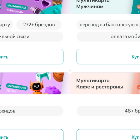
Мультикарта
Мужчинам
арту
272+ брендов
перевод на банковскую к
ильной связи
оплата моби
пить
Куп
Мультикарта
Кафе и рестораны
рендов
48+ б
пить
Куп