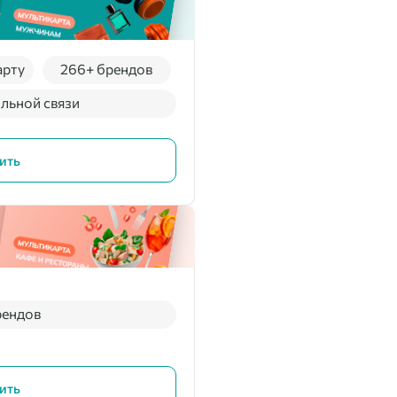
арту
266+ брендов
льной связи
ить
рендов
ить