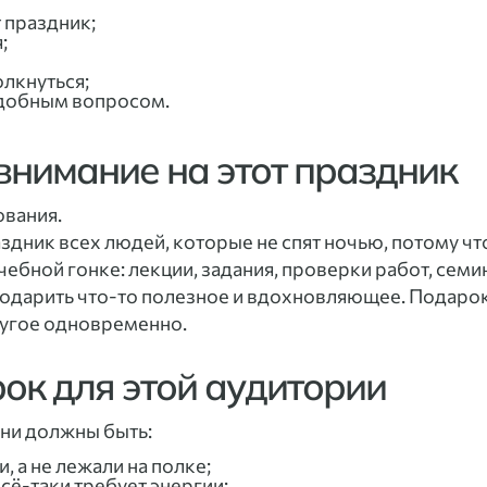
 праздник;
;
лкнуться;
одобным вопросом.
внимание на этот праздник
ования.
аздник всех людей, которые не спят ночью, потому чт
чебной гонке: лекции, задания, проверки работ, семи
подарить что-то полезное и вдохновляющее. Подарок
другое одновременно.
ок для этой аудитории
Они должны быть:
 а не лежали на полке;
ё-таки требует энергии;