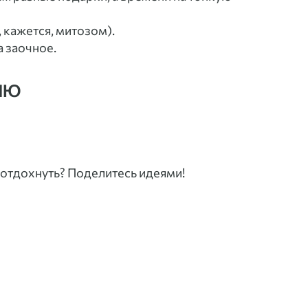
 кажется, митозом).
а заочное.
ню
е отдохнуть? Поделитесь идеями!