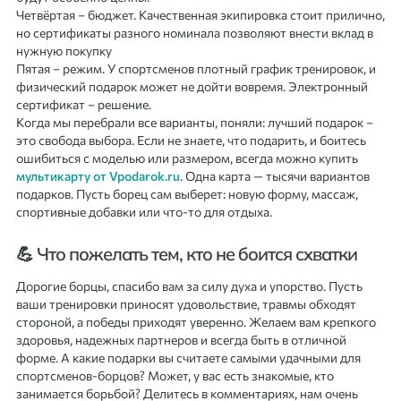
Четвёртая – бюджет. Качественная экипировка стоит прилично,
но сертификаты разного номинала позволяют внести вклад в
нужную покупку
Пятая – режим. У спортсменов плотный график тренировок, и
физический подарок может не дойти вовремя. Электронный
сертификат – решение.
Когда мы перебрали все варианты, поняли: лучший подарок –
это свобода выбора. Если не знаете, что подарить, и боитесь
ошибиться с моделью или размером, всегда можно купить
мультикарту от Vpodarok.ru
. Одна карта — тысячи вариантов
подарков. Пусть борец сам выберет: новую форму, массаж,
спортивные добавки или что-то для отдыха.
💪 Что пожелать тем, кто не боится схватки
Дорогие борцы, спасибо вам за силу духа и упорство. Пусть
ваши тренировки приносят удовольствие, травмы обходят
стороной, а победы приходят уверенно. Желаем вам крепкого
здоровья, надежных партнеров и всегда быть в отличной
форме. А какие подарки вы считаете самыми удачными для
спортсменов-борцов? Может, у вас есть знакомые, кто
занимается борьбой? Делитесь в комментариях, нам очень