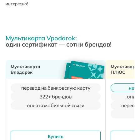
интересно!
Мультикарта Vpodarok:
один сертификат — сотни брендов!
Мультикарта
Мультикарт
Вподарок
ПЛЮС
перевод на банковскую карту
нет 
322+ брендов
оплат
оплата мобильной связи
перевод
Купить