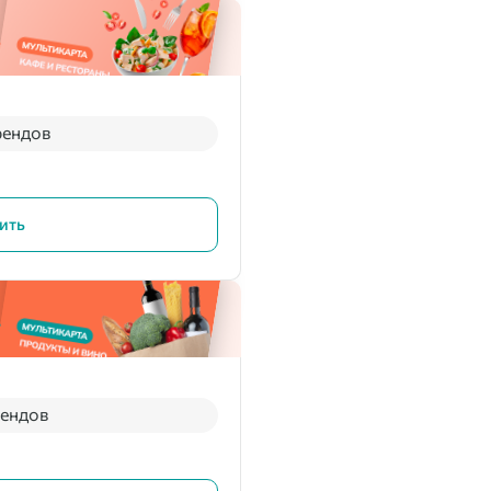
рендов
ить
рендов