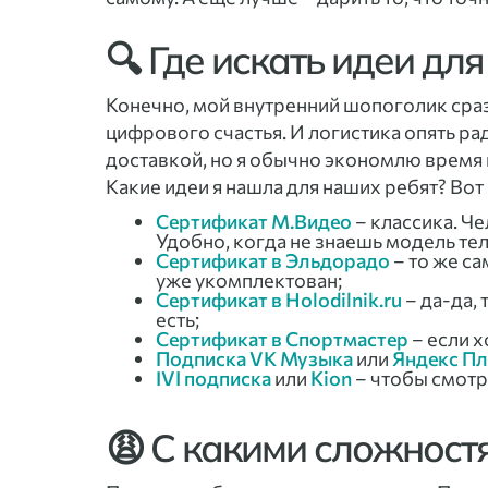
🔍 Где искать идеи дл
Конечно, мой внутренний шопоголик сра
цифрового счастья. И логистика опять ра
доставкой, но я обычно экономлю время 
Какие идеи я нашла для наших ребят? Вот
Сертификат М.Видео
– классика. Ч
Удобно, когда не знаешь модель те
Сертификат в Эльдорадо
– то же с
уже укомплектован;
Сертификат в Holodilnik.ru
– да-да,
есть;
Сертификат в Спортмастер
– если х
Подписка VK Музыка
или
Яндекс П
IVI подписка
или
Kion
– чтобы смотр
😩 С какими сложност