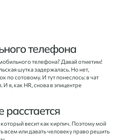
ьного телефона
 мобильного телефона? Давай отметим!
льская шутка задержалась. Но нет,
к по сотовому. И тут понеслось: в чат
 И я, как HR, снова в эпицентре
е расстается
, который весит как кирпич. Поэтому мой
 всем или давать человеку право решить
сы.