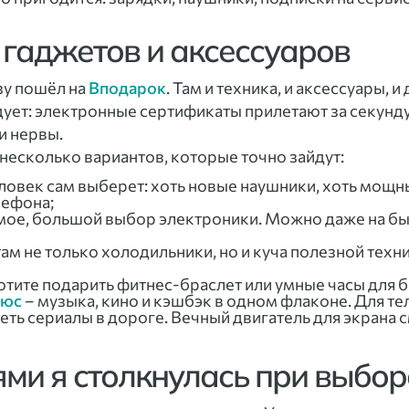
я гаджетов и аксессуаров
зу пошёл на
Вподарок
. Там и техника, и аксессуары, 
дует: электронные сертификаты прилетают за секунду
и нервы.
 несколько вариантов, которые точно зайдут:
еловек сам выберет: хоть новые наушники, хоть мощн
лефона;
амое, большой выбор электроники. Можно даже на бы
 там не только холодильники, но и куча полезной техн
отите подарить фитнес-браслет или умные часы для б
люс
– музыка, кино и кэшбэк в одном флаконе. Для те
еть сериалы в дороге. Вечный двигатель для экрана 
ями я столкнулась при выбор