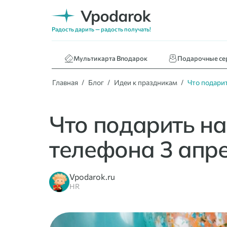
Нижнее белье
Кафе и ресторан
Радость дарить — радость получать!
Книги
Мультикарта Вподарок
Подарочные се
Главная
Блог
Идеи к праздникам
Что подари
Что подарить н
телефона 3 апре
Vpodarok.ru
HR