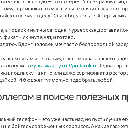
ть чехол вслепую – это лотерея. У всех разные моде
тому сертификаты в магазины техники спасают от пр
 айфон всему отделу? Спасибо, увольте. А сертифика
а, а подарки нужны сегодня. Курьерская доставка ко
фикат – скинул в чат, и готово.
адать». Вдруг человек мечтает о беспроводной заряд
ожу всем гикам и технарям, я вспомнила о нашей пало
можно купить
мультикарту от Vpodarok.ru
. Одна карт
ики, подписку на кино или даже сертификат в рестора
адайкой. И бюджет тут можно подобрать любой.
коллегам в поиске полезных 
ьный телефон – это уже часть нас, но пусть лучше ег
 и не бойтесь современных сервисов. А какие гаджет