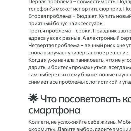
Первая проблема – совместимость. Подари
телефон?» может испортить сюрприз. Поэ
Вторая проблема – бюджет. Купить новый
приятный бонус на аксессуары.
Третья проблема – сроки. Праздник завтр
адреса у всех разные. А электронный серти
Четвертая проблема – вечный риск «не уг
снова выручает универсальное решение.
Когда я уже начала паниковать, что не уг
дарить, и боитесь промахнуться, всегда 
сам выберет, что ему ближе: новые наушн
снимает все проблемы с логистикой и уг
🌟 Что посоветовать 
смартфона
Коллеги, не усложняйте себе жизнь. Мобил
«кормить». Дарите выбор, дарите эмоции