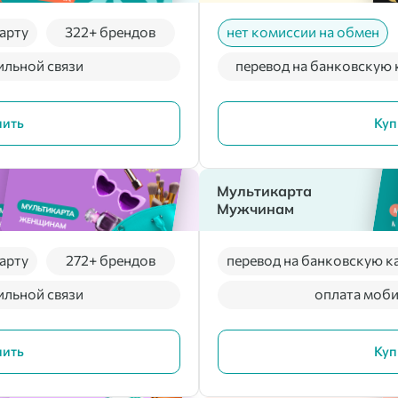
арту
322+ брендов
нет комиссии на обмен
ильной связи
перевод на банковскую 
пить
Куп
Мультикарта
Мужчинам
арту
272+ брендов
перевод на банковскую к
ильной связи
оплата моби
пить
Куп