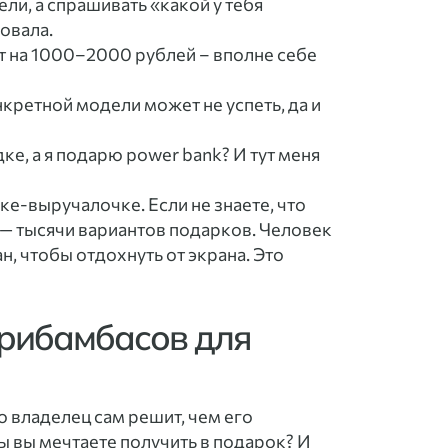
ли, а спрашивать «какой у тебя
овала.
т на 1000–2000 рублей – вполне себе
нкретной модели может не успеть, да и
ке, а я подарю power bank? И тут меня
чке-выручалочке. Если не знаете, что
а — тысячи вариантов подарков. Человек
н, чтобы отдохнуть от экрана. Это
прибамбасов для
о владелец сам решит, чем его
ы вы мечтаете получить в подарок? И