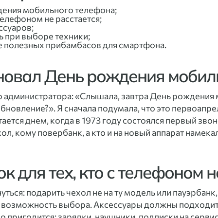
дения мобильного телефона;
телефоном не расстается;
ссуаров;
ь при выборе техники;
ке полезных прибамбасов для смартфона.
лновал День рождения мобил
о администратора: «Слышала, завтра День рождения
бновление?». Я сначала подумала, что это первоапре
ается днем, когда в 1973 году состоялся первый звоно
л, кому повербанк, а кто и на новый аппарат намекал.
к для тех, кто с телефоном н
уться: подарить чехол не на ту модель или пауэрбанк
о возможность выбора. Аксессуары должны подходить
но пригодится: зарядки, наушники, подписки на серви