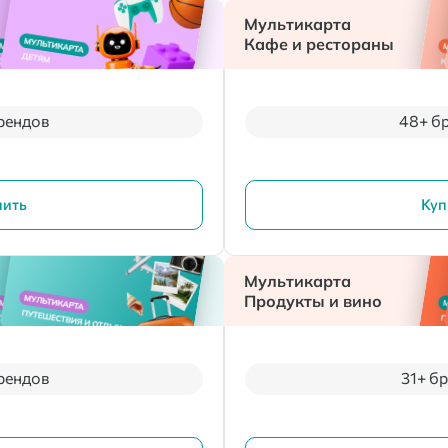
Мультикарта
Кафе и рестораны
рендов
48+ б
пить
Куп
Мультикарта
Продукты и вино
рендов
31+ б