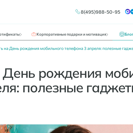
Конструктор сертификатов
Путешествия и отдых
Новос
8(495)988-50-95
ы
Брендирование
Кино, театр, развлечения
О нас 
Массовые выплаты
Идеи к
ртификаты
Корпоративные подарки и мотивация
Бло
ть на День рождения мобильного телефона 3 апреля: полезные гадж
а День рождения моб
ля: полезные гаджет