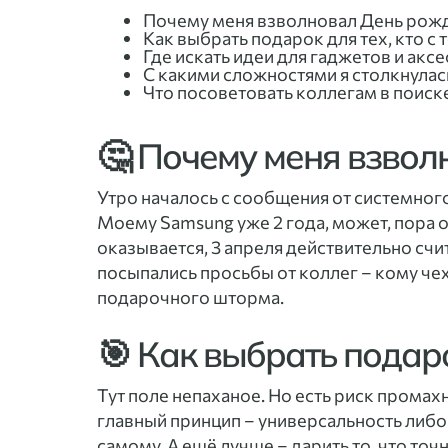
Почему меня взволновал День рож
Как выбрать подарок для тех, кто с 
Где искать идеи для гаджетов и аксе
С какими сложностями я столкнулас
Что посоветовать коллегам в поис
🤔 Почему меня взво
Утро началось с сообщения от системног
Моему Samsung уже 2 года, может, пора о
оказывается, 3 апреля действительно счит
посыпались просьбы от коллег – кому чехо
подарочного шторма.
🎯 Как выбрать подаро
Тут поле непаханое. Но есть риск промахн
главный принцип – универсальность либ
самому. А ещё лучше – дарить то, что точ