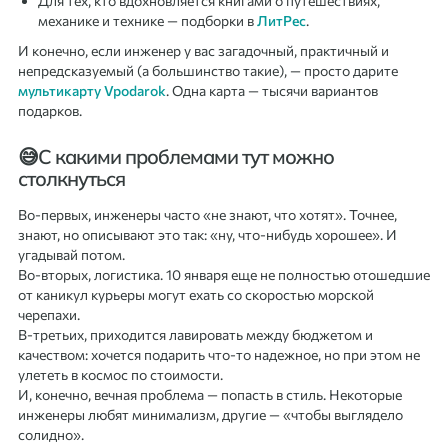
Для тех, кто вдохновляется книгами о путешествиях,
механике и технике — подборки в
ЛитРес
.
И конечно, если инженер у вас загадочный, практичный и
непредсказуемый (а большинство такие), — просто дарите
мультикарту Vpodarok
. Одна карта — тысячи вариантов
подарков.
😅С какими проблемами тут можно
столкнуться
Во-первых, инженеры часто «не знают, что хотят». Точнее,
знают, но описывают это так: «ну, что-нибудь хорошее». И
угадывай потом.
Во-вторых, логистика. 10 января еще не полностью отошедшие
от каникул курьеры могут ехать со скоростью морской
черепахи.
В-третьих, приходится лавировать между бюджетом и
качеством: хочется подарить что-то надежное, но при этом не
улететь в космос по стоимости.
И, конечно, вечная проблема — попасть в стиль. Некоторые
инженеры любят минимализм, другие — «чтобы выглядело
солидно».