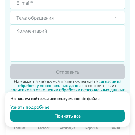
Тема обращения
Отправить
Нажимая на кнопку «Отправить», вы даете
согласие на
обработку персональных данных
в соответствии с
политикой в отношении обработки персональных данных
На нашем сайте мы используем cookie файлы
Корпоративный заказ
Мультикарта Вподарок
© 2007 - 2026 «Vpodarok» Радость дарить - радость получать!
Узнать подробнее
Принять все
Главная
Каталог
Активация
Корзина
Войти