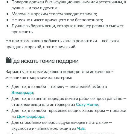
Подарок должен быть функциональным или эстетичным, а
лучше — и тем и другим;
Мелочи с морским стилем заходят отлично;
Не нужно ничего кричащего или бесполезного;
Лучше выбирать вещи, которые инженер реально сможет
применить.
Но при этом важно добавить каплю романтики — всё-таки
праздник морской, почти эпический.
🛍️Где искать такие подарки
Варианты, которые идеально подходят для инженеров-
механиков с морским характером:
Для тех, кто любит технику — идеальный выбор в
Эльдорадо
;
Для тех, кто ценит порядок дома и рабочее пространство —
стильные вещи для интерьера из
Cozy Home
;
Для тех, кто любит красивые вещи с характером — подарки
из
Дом фарфора
;
Для спокойных вечеров в духе «моряк на отдыхе» —
вкусности и чайные коллекции из
ЧаЕ
;