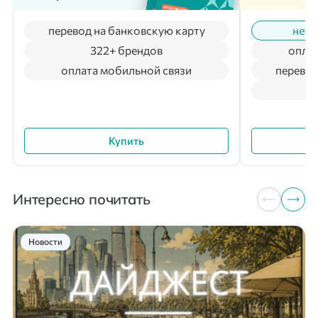
перевод на банковскую карту
нет 
322+ брендов
оплат
оплата мобильной связи
перевод
Купить
Интересно почитать
Новости